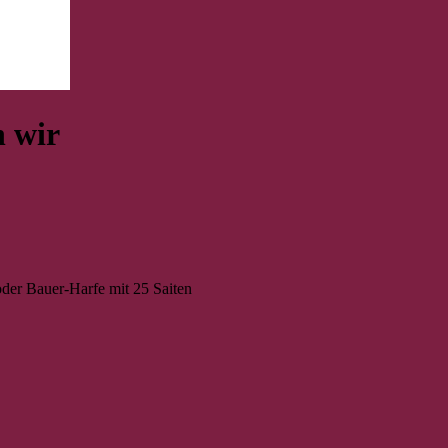
 wir
der Bauer-Harfe mit 25 Saiten