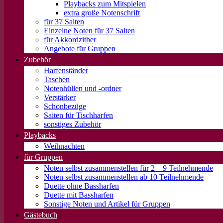
Playbacks zum Mitspielen
extra große Notenschrift
für 37 Saiten
Einzelne Noten für 37 Saiten
für Akkordzither
Angebote für Gruppen
Zubehör
Harfenständer
Taschen
Notenhüllen und -ordner
Verstärker
Schonbezüge
Saiten für Tischharfen
sonstiges Zubehör
Playbacks
Weihnachten
für Gruppen
Noten selbst zusammenstellen für 2 – 9 Teilnehmende
Noten selbst zusammenstellen ab 10 Teilnehmende
Duette ohne Bassharfen
Duette mit Bassharfen
Sonstige Noten und Artikel für Gruppen
Gästebuch