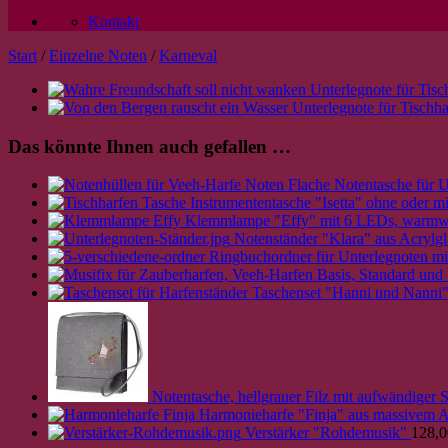
Kontakt
Start
/
Einzelne Noten
/
Karneval
Das könnte Ihnen auch gefallen …
Flache Notentasche für U
Instrumententasche "Isetta" ohne oder mi
Klemmlampe "Effy" mit 6 LEDs, warmwe
Notenständer "Klara" aus Acrylgl
Ringbuchordner für Unterlegnoten mit
Taschenset "Hanni und Nanni"
Notentasche, hellgrauer Filz mit aufwändiger S
Harmonieharfe "Finja" aus massivem A
Verstärker "Rohdemusik"
128,0