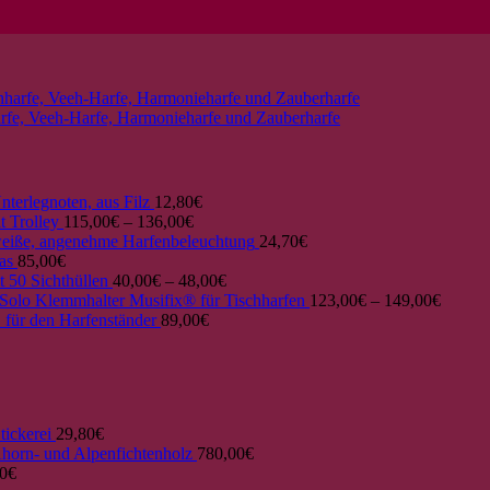
nterlegnoten, aus Filz
12,80
€
t Trolley
115,00
€
–
136,00
€
iße, angenehme Harfenbeleuchtung
24,70
€
as
85,00
€
 50 Sichthüllen
40,00
€
–
48,00
€
Klemmhalter Musifix® für Tischharfen
123,00
€
–
149,00
€
 für den Harfenständer
89,00
€
tickerei
29,80
€
horn- und Alpenfichtenholz
780,00
€
0
€