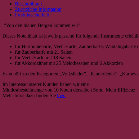
Bergen
Beschreibung
kommen
Zusätzliche Information
wir
Produktsicherheit
Menge
“Von den blauen Bergen kommen wir”
Dieses Notenblatt ist jeweils passend für folgende Instrumente erhältl
für Harmonieharfe, Veeh-Harfe, Zauberharfe, Wantalugaharfe o
für Zauberharfe mit 21 Saiten
für Veeh-Harfe mit 18 Saiten
für Akkordzither mit 25 Melodiesaiten und 6 Akkorden
Es gehört zu den Kategorien „Volkslieder”, „Kinderlieder”, „Karneva
Im Interesse unserer Kunden haben wir eine
Mindestbestellmenge von 10 Noten derselben Sorte. Mehr Effizienz = 
Mehr Infos dazu finden Sie
hier.