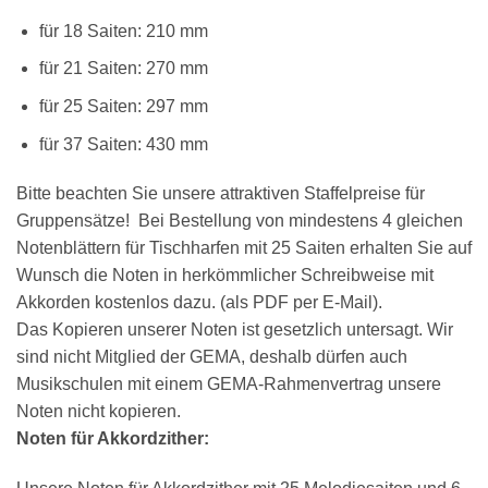
für 18 Saiten: 210 mm
×
Chat Support
für 21 Saiten: 270 mm
für 25 Saiten: 297 mm
für 37 Saiten: 430 mm
18 SAITEN
21 SAITEN
25 SAITEN
37 SAITEN
Bitte beachten Sie unsere attraktiven Staffelpreise für
AKKORDZITHER
Gruppensätze! Bei Bestellung von mindestens 4 gleichen
Notenblättern für Tischharfen mit 25 Saiten erhalten Sie auf
Wunsch die Noten in herkömmlicher Schreibweise mit
Akkorden kostenlos dazu. (als PDF per E-Mail).
Das Kopieren unserer Noten ist gesetzlich untersagt. Wir
sind nicht Mitglied der GEMA, deshalb dürfen auch
Musikschulen mit einem GEMA-Rahmenvertrag unsere
Noten nicht kopieren.
Noten für Akkordzither: