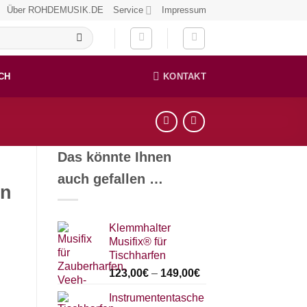
Über ROHDEMUSIK.DE
Service
Impressum
CH
KONTAKT
Das könnte Ihnen
auch gefallen …
in
Klemmhalter
Musifix® für
Tischharfen
123,00
€
–
149,00
€
Instrumententasche