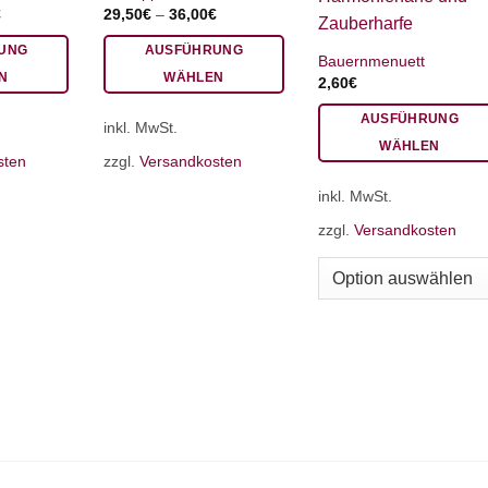
€
29,50
€
–
36,00
€
UNG
AUSFÜHRUNG
Bauernmenuett
N
WÄHLEN
2,60
€
Dieses
AUSFÜHRUNG
inkl. MwSt.
Produkt
WÄHLEN
weist
sten
zzgl.
Versandkosten
Dieses
mehrere
inkl. MwSt.
Produkt
Varianten
weist
auf.
zzgl.
Versandkosten
mehrere
Die
Varianten
Optionen
auf.
können
Die
auf
Optionen
der
können
Produktseite
auf
gewählt
der
werden
Produktseite
gewählt