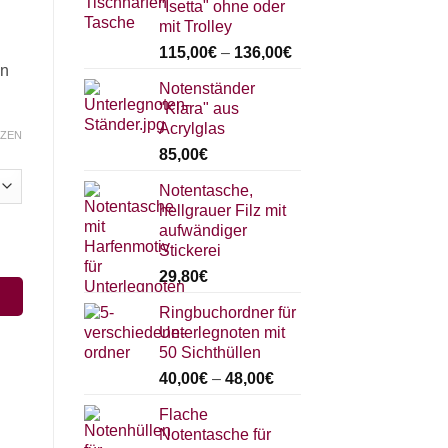
"Isetta" ohne oder
mit Trolley
115,00
€
–
136,00
€
en
Notenständer
"Klara" aus
Acrylglas
ZEN
85,00
€
Notentasche,
hellgrauer Filz mit
aufwändiger
Stickerei
29,80
€
Ringbuchordner für
Unterlegnoten mit
50 Sichthüllen
40,00
€
–
48,00
€
Flache
Notentasche für