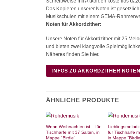
Schreibweise mit Akkorden kostenlos dazu.
Das Kopieren unserer Noten ist gesetzlich
Musikschulen mit einem GEMA-Rahmenvert
Noten für Akkordzither:
Unsere Noten für Akkordzither mit 25 Mel
und bieten zwei klangvolle Spielmöglichkei
Näheres finden Sie hier.
INFOS ZU AKKORDZITHER NOTE
ÄHNLICHE PRODUKTE
Wenn Weihnachten ist – für
Lieblingsmelodi
Tischharfe mit 37 Saiten, in
für Tischharfe m
Mappe “Birdie”
in Mappe “Birdie