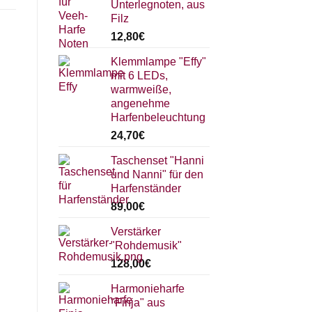
Unterlegnoten, aus
Filz
12,80
€
Klemmlampe "Effy"
mit 6 LEDs,
warmweiße,
angenehme
Harfenbeleuchtung
24,70
€
Taschenset "Hanni
und Nanni" für den
Harfenständer
89,00
€
Verstärker
"Rohdemusik"
128,00
€
Harmonieharfe
"Finja" aus