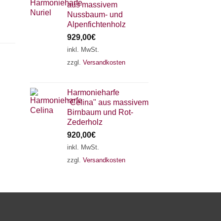
aus massivem
Nussbaum- und
Alpenfichtenholz
929,00
€
inkl. MwSt.
zzgl.
Versandkosten
×
Chat Support
Harmonieharfe
"Celina" aus massivem
18 SAITEN
21 SAITEN
25 SAITEN
37 SAITEN
Birnbaum und Rot-
Zederholz
920,00
€
AKKORDZITHER
inkl. MwSt.
zzgl.
Versandkosten