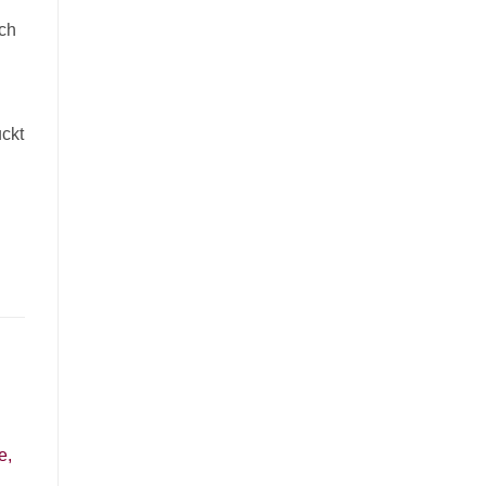
uch
ckt
Angebot!