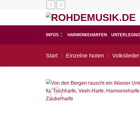
Zum
Inhalt
springen
INFOS
HARMONIEHARFEN
UNTERLEGN
Start
/
Einzelne Noten
/
Volkslieder