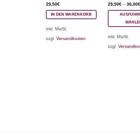
29,50
€
29,50
€
–
36,00
IN DEN WARENKORB
AUSFÜHR
WÄHLE
inkl. MwSt.
Dieses
inkl. MwSt.
Produkt
zzgl.
Versandkosten
weist
zzgl.
Versandko
mehrere
Varianten
auf.
Die
Optionen
können
auf
der
Produktseite
gewählt
werden