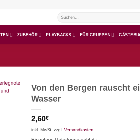
Suchen
nach:
OTEN
ZUBEHÖR
PLAYBACKS
FÜR GRUPPEN
GÄSTEBU
Von den Bergen rauscht e
Wasser
2,60
€
inkl. MwSt.
zzgl.
Versandkosten
Einzelnes Unterlegnotenblatt: