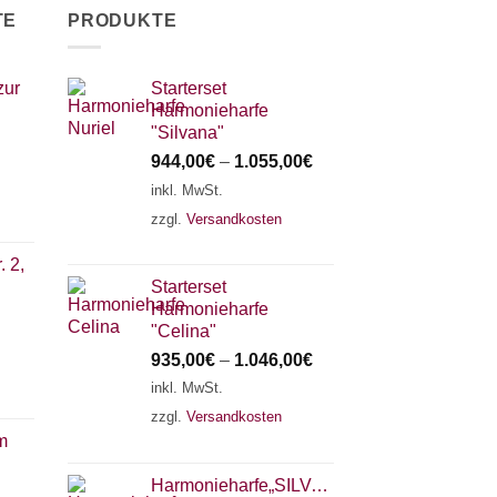
können
O
TE
PRODUKTE
können
auf
k
auf
der
a
der
Produktseite
zur
Starterset
d
Produktseite
gewählt
Harmonieharfe
P
gewählt
werden
"Silvana"
g
werden
944,00
€
–
1.055,00
€
w
inkl. MwSt.
zzgl.
Versandkosten
 2,
Starterset
Harmonieharfe
"Celina"
935,00
€
–
1.046,00
€
inkl. MwSt.
zzgl.
Versandkosten
m
Harmonieharfe„SILVANA"