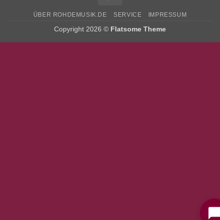
ÜBER ROHDEMUSIK.DE
SERVICE
IMPRESSUM
Copyright 2026 ©
Flatsome Theme
Bitte stimmen Sie vorher der
Datenschutzerklärung
zu.