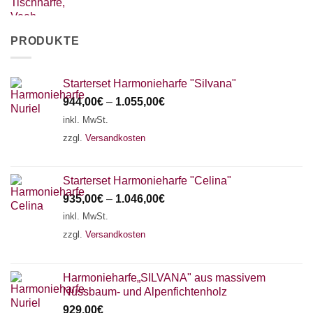
PRODUKTE
Starterset Harmonieharfe "Silvana"
944,00
€
–
1.055,00
€
inkl. MwSt.
zzgl.
Versandkosten
Starterset Harmonieharfe "Celina"
935,00
€
–
1.046,00
€
inkl. MwSt.
zzgl.
Versandkosten
Harmonieharfe„SILVANA" aus massivem
Nussbaum- und Alpenfichtenholz
929,00
€