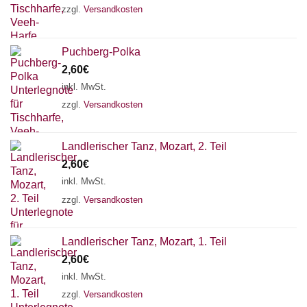
zzgl.
Versandkosten
Puchberg-Polka
2,60
€
inkl. MwSt.
zzgl.
Versandkosten
Landlerischer Tanz, Mozart, 2. Teil
2,60
€
inkl. MwSt.
zzgl.
Versandkosten
Landlerischer Tanz, Mozart, 1. Teil
Chat Support
2,60
€
inkl. MwSt.
zzgl.
Versandkosten
18 SAITEN
21 SAITEN
25 SAITEN
37 SAITEN