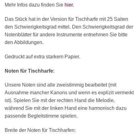
Mehr Infos dazu finden Sie
hier.
Das Stück hat in der Version für Tischharfe mit 25 Saiten
den Schwierigkeitsgrad mittel. Den Schwierigkeitsgrad der
Notenblätter für andere Instrumente entnehmen Sie bitte
den Abbildungen.
Gedruckt auf extra starkem Papier.
×
Chat Support
Noten für Tischharfe:
Unsere Noten sind alle zweistimmig bearbeitet (mit
18 SAITEN
21 SAITEN
25 SAITEN
37 SAITEN
Ausnahme mancher Kanons und wenn es explizit vermerkt
ist). Spielen Sie mit der rechten Hand die Melodie,
AKKORDZITHER
während Sie mit der linken Hand eine harmonisch dazu
passende Begleitstimme spielen.
Breite der Noten für Tischharfen: