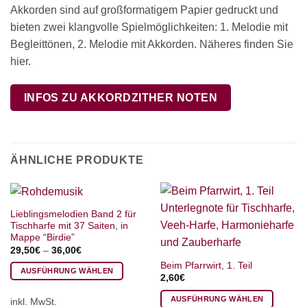
Akkorden sind auf großformatigem Papier gedruckt und
bieten zwei klangvolle Spielmöglichkeiten: 1. Melodie mit
Begleittönen, 2. Melodie mit Akkorden. Näheres finden Sie
hier.
INFOS ZU AKKORDZITHER NOTEN
ÄHNLICHE PRODUKTE
Lieblingsmelodien Band 2 für
Tischharfe mit 37 Saiten, in
Mappe “Birdie”
29,50
€
–
36,00
€
Beim Pfarrwirt, 1. Teil
AUSFÜHRUNG WÄHLEN
2,60
€
Dieses
AUSFÜHRUNG WÄHLEN
inkl. MwSt.
Produkt