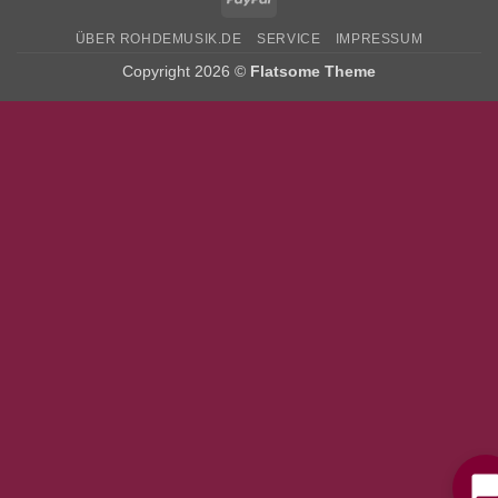
ÜBER ROHDEMUSIK.DE
SERVICE
IMPRESSUM
Copyright 2026 ©
Flatsome Theme
Bitte stimmen Sie vorher der
Datenschutzerklärung
zu.