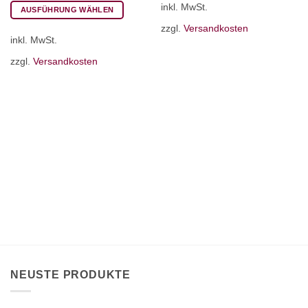
inkl. MwSt.
Produkt
AUSFÜHRUNG WÄHLEN
weist
Dieses
zzgl.
Versandkosten
mehrere
inkl. MwSt.
Produkt
Varianten
weist
zzgl.
Versandkosten
auf.
mehrere
Die
Varianten
Optionen
auf.
können
Die
auf
Optionen
der
können
Produktseite
auf
gewählt
der
werden
Produktseite
gewählt
werden
NEUSTE PRODUKTE