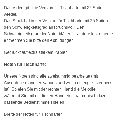
Das Video gibt die Version für Tischharfe mit 25 Saiten
wieder.
Das Stück hat in der Version für Tischharfe mit 25 Saiten
den Schwierigkeitsgrad anspruchsvoll. Den
Schwierigkeitsgrad der Notenblätter für andere Instrumente
entnehmen Sie bitte den Abbildungen.
Gedruckt auf extra starkem Papier.
×
Chat Support
Noten für Tischharfe:
18 SAITEN
21 SAITEN
25 SAITEN
37 SAITEN
Unsere Noten sind alle zweistimmig bearbeitet (mit
Ausnahme mancher Kanons und wenn es explizit vermerkt
AKKORDZITHER
ist). Spielen Sie mit der rechten Hand die Melodie,
während Sie mit der linken Hand eine harmonisch dazu
passende Begleitstimme spielen.
Breite der Noten für Tischharfen: