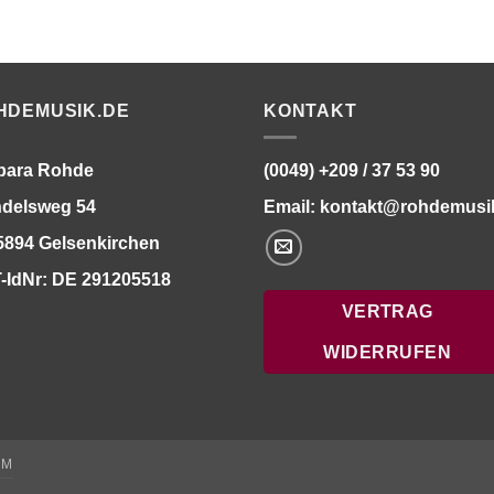
HDEMUSIK.DE
KONTAKT
bara Rohde
(0049) +209 / 37 53 90
delsweg 54
Email:
kontakt@rohdemusi
5894 Gelsenkirchen
-IdNr: DE 291205518
VERTRAG
WIDERRUFEN
UM