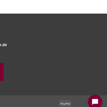
k.de
Bitte stimmen Sie vorher der
Datenschutzerklärung
zu.
PayPal