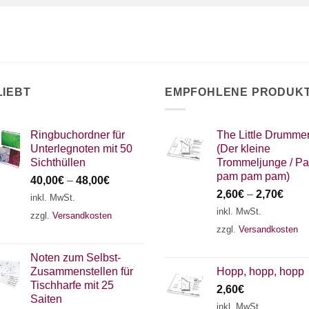
LIEBT
EMPFOHLENE PRODUK
Ringbuchordner für
The Little Drumme
Unterlegnoten mit 50
(Der kleine
Sichthüllen
Trommeljunge / Pa
pam pam pam)
40,00
€
–
48,00
€
2,60
€
–
2,70
€
inkl. MwSt.
inkl. MwSt.
zzgl.
Versandkosten
zzgl.
Versandkosten
Noten zum Selbst-
Zusammenstellen für
Hopp, hopp, hopp
Tischharfe mit 25
2,60
€
Saiten
inkl. MwSt.