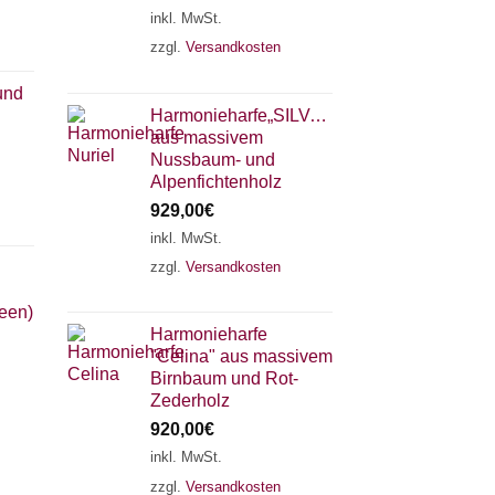
inkl. MwSt.
zzgl.
Versandkosten
und
Harmonieharfe„SILVANA"
aus massivem
Nussbaum- und
Alpenfichtenholz
929,00
€
inkl. MwSt.
zzgl.
Versandkosten
×
Chat Support
reen)
Harmonieharfe
"Celina" aus massivem
18 SAITEN
21 SAITEN
25 SAITEN
37 SAITEN
Birnbaum und Rot-
Zederholz
920,00
€
AKKORDZITHER
inkl. MwSt.
zzgl.
Versandkosten