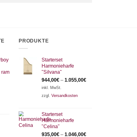
TE
PRODUKTE
rboy
Starterset
Harmonieharfe
 ram
"Silvana"
944,00
€
–
1.055,00
€
inkl. MwSt.
zzgl.
Versandkosten
Starterset
Harmonieharfe
"Celina"
935,00
€
–
1.046,00
€