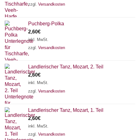
zzgl.
Versandkosten
Puchberg-Polka
2,60
€
inkl. MwSt.
zzgl.
Versandkosten
Landlerischer Tanz, Mozart, 2. Teil
2,60
€
inkl. MwSt.
zzgl.
Versandkosten
Chat Support
Landlerischer Tanz, Mozart, 1. Teil
2,60
€
inkl. MwSt.
zzgl.
Versandkosten
18 SAITEN
21 SAITEN
25 SAITEN
37 SAITEN