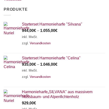
PRODUKTE
Starterset Harmonieharfe "Silvana"
944,00
€
–
1.055,00
€
inkl. MwSt.
zzgl.
Versandkosten
Starterset Harmonieharfe "Celina"
935,00
€
–
1.046,00
€
inkl. MwSt.
zzgl.
Versandkosten
Harmonieharfe„SILVANA" aus massivem
Nussbaum- und Alpenfichtenholz
929,00
€