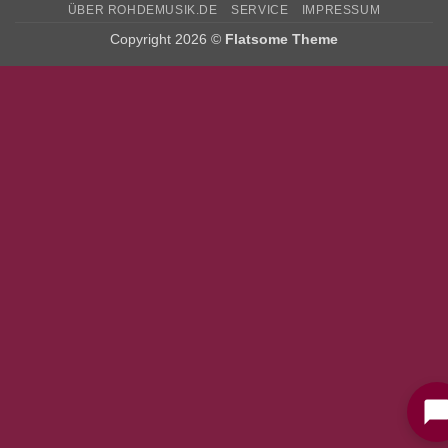
ÜBER ROHDEMUSIK.DE
SERVICE
IMPRESSUM
Copyright 2026 ©
Flatsome Theme
Bitte stimmen Sie vorher der
Datenschutzerklärung
zu.