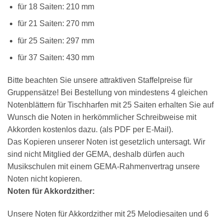
für 18 Saiten: 210 mm
für 21 Saiten: 270 mm
×
Chat Support
für 25 Saiten: 297 mm
für 37 Saiten: 430 mm
18 SAITEN
21 SAITEN
25 SAITEN
37 SAITEN
Bitte beachten Sie unsere attraktiven Staffelpreise für
Gruppensätze! Bei Bestellung von mindestens 4 gleichen
AKKORDZITHER
Notenblättern für Tischharfen mit 25 Saiten erhalten Sie auf
Wunsch die Noten in herkömmlicher Schreibweise mit
Akkorden kostenlos dazu. (als PDF per E-Mail).
Das Kopieren unserer Noten ist gesetzlich untersagt. Wir
sind nicht Mitglied der GEMA, deshalb dürfen auch
Musikschulen mit einem GEMA-Rahmenvertrag unsere
Noten nicht kopieren.
Noten für Akkordzither:
Unsere Noten für Akkordzither mit 25 Melodiesaiten und 6