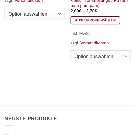
zzgl.
Versandkosten
kleine Trommeljunge / Pa ram
mehrere
pam pam pam)
Varianten
2,60
€
–
2,70
€
auf.
AUSFÜHRUNG WÄHLEN
Die
Dieses
Optionen
inkl. MwSt.
Produkt
können
weist
auf
zzgl.
Versandkosten
mehrere
der
Varianten
Produktseite
auf.
gewählt
Die
werden
Optionen
können
auf
der
Produktseite
gewählt
werden
NEUSTE PRODUKTE