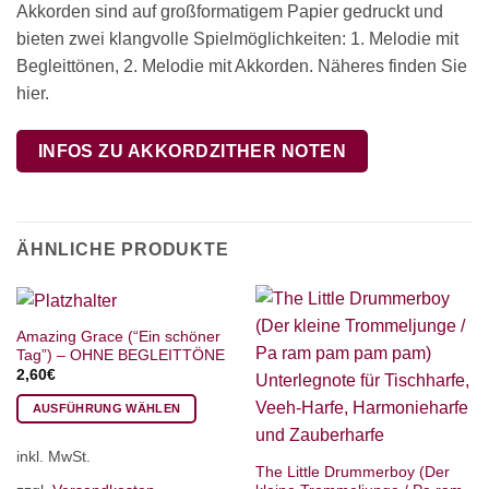
Akkorden sind auf großformatigem Papier gedruckt und
bieten zwei klangvolle Spielmöglichkeiten: 1. Melodie mit
Begleittönen, 2. Melodie mit Akkorden. Näheres finden Sie
hier.
INFOS ZU AKKORDZITHER NOTEN
ÄHNLICHE PRODUKTE
Amazing Grace (“Ein schöner
Tag”) – OHNE BEGLEITTÖNE
2,60
€
AUSFÜHRUNG WÄHLEN
Dieses
inkl. MwSt.
Produkt
The Little Drummerboy (Der
weist