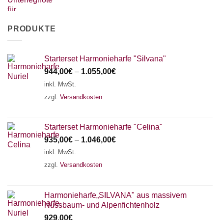
PRODUKTE
Starterset Harmonieharfe "Silvana"
944,00
€
–
1.055,00
€
inkl. MwSt.
zzgl.
Versandkosten
Starterset Harmonieharfe "Celina"
935,00
€
–
1.046,00
€
inkl. MwSt.
zzgl.
Versandkosten
Harmonieharfe„SILVANA" aus massivem
Nussbaum- und Alpenfichtenholz
929,00
€