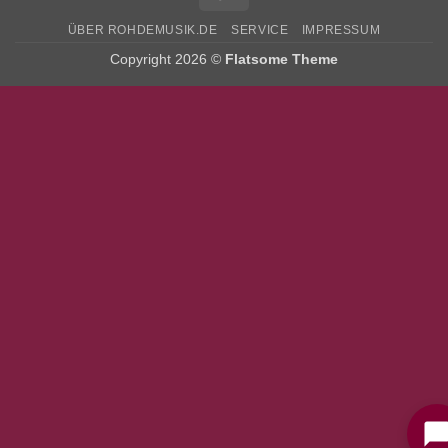
ÜBER ROHDEMUSIK.DE
SERVICE
IMPRESSUM
Copyright 2026 ©
Flatsome Theme
Bitte stimmen Sie vorher der
Datenschutzerklärung
zu.