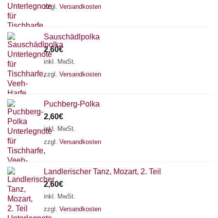
zzgl.
Versandkosten
Sauschädlpolka
2,60
€
inkl. MwSt.
zzgl.
Versandkosten
Puchberg-Polka
2,60
€
inkl. MwSt.
zzgl.
Versandkosten
Landlerischer Tanz, Mozart, 2. Teil
Chat Support
2,60
€
inkl. MwSt.
zzgl.
Versandkosten
18 SAITEN
21 SAITEN
25 SAITEN
37 SAITEN