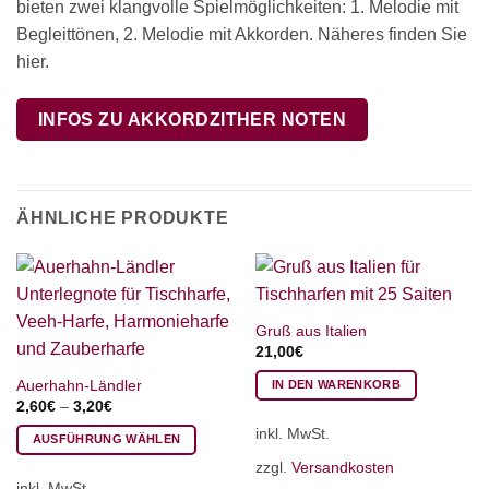
bieten zwei klangvolle Spielmöglichkeiten: 1. Melodie mit
Begleittönen, 2. Melodie mit Akkorden. Näheres finden Sie
hier.
INFOS ZU AKKORDZITHER NOTEN
ÄHNLICHE PRODUKTE
Gruß aus Italien
21,00
€
Auerhahn-Ländler
IN DEN WARENKORB
2,60
€
–
3,20
€
inkl. MwSt.
AUSFÜHRUNG WÄHLEN
Dieses
zzgl.
Versandkosten
inkl. MwSt.
Produkt