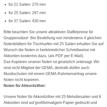
für 21 Saiten: 270 mm
×
für 25 Saiten: 297 mm
Chat Support
für 37 Saiten: 430 mm
Bitte beachten Sie unsere attraktiven Staffelpreise für
18 SAITEN
21 SAITEN
25 SAITEN
37 SAITEN
Gruppensätze! Bei Bestellung von mindestens 4 gleichen
Notenblättern für Tischharfen mit 25 Saiten erhalten Sie auf
AKKORDZITHER
Wunsch die Noten in herkömmlicher Schreibweise mit
Akkorden kostenlos dazu. (als PDF per E-Mail).
Das Kopieren unserer Noten ist gesetzlich untersagt. Wir
sind nicht Mitglied der GEMA, deshalb dürfen auch
Musikschulen mit einem GEMA-Rahmenvertrag unsere
Noten nicht kopieren.
Noten für Akkordzither:
Unsere Noten für Akkordzither mit 25 Melodiesaiten und 6
Akkorden sind auf großformatigem Papier gedruckt und