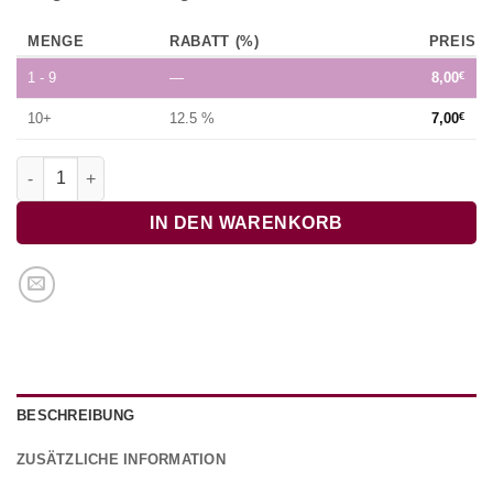
MENGE
RABATT (%)
PREIS
1 - 9
—
8,00
€
10+
12.5 %
7,00
€
Notenhalteretui "Jenni" Menge
IN DEN WARENKORB
BESCHREIBUNG
ZUSÄTZLICHE INFORMATION