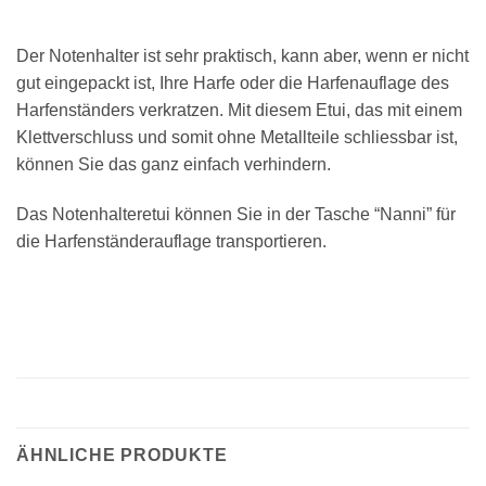
Der Notenhalter ist sehr praktisch, kann aber, wenn er nicht
gut eingepackt ist, Ihre Harfe oder die Harfenauflage des
Harfenständers verkratzen. Mit diesem Etui, das mit einem
Klettverschluss und somit ohne Metallteile schliessbar ist,
können Sie das ganz einfach verhindern.
Das Notenhalteretui können Sie in der Tasche “Nanni” für
die Harfenständerauflage transportieren.
×
Chat Support
18 SAITEN
21 SAITEN
25 SAITEN
37 SAITEN
ÄHNLICHE PRODUKTE
AKKORDZITHER