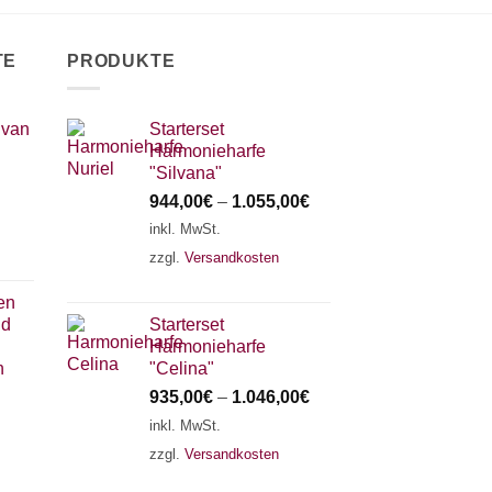
TE
PRODUKTE
 van
Starterset
Harmonieharfe
"Silvana"
944,00
€
–
1.055,00
€
inkl. MwSt.
zzgl.
Versandkosten
en
nd
Starterset
Harmonieharfe
n
"Celina"
935,00
€
–
1.046,00
€
inkl. MwSt.
zzgl.
Versandkosten