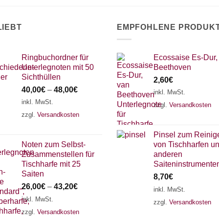
LIEBT
EMPFOHLENE PRODUK
Ringbuchordner für
Ecossaise Es-Dur,
Unterlegnoten mit 50
Beethoven
Sichthüllen
2,60
€
40,00
€
–
48,00
€
inkl. MwSt.
inkl. MwSt.
zzgl.
Versandkosten
zzgl.
Versandkosten
Pinsel zum Reinig
Noten zum Selbst-
von Tischharfen u
Zusammenstellen für
anderen
Tischharfe mit 25
Saiteninstrumente
Saiten
8,70
€
26,00
€
–
43,20
€
inkl. MwSt.
inkl. MwSt.
zzgl.
Versandkosten
zzgl.
Versandkosten