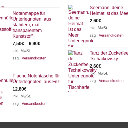
Seemann, deine
Notenmappe für
Heimat ist das Mee
Unterlegnoten, aus
2,60
€
stabilem, matt-
inkl. MwSt.
transparentem
zzgl.
Versandkosten
Kunststoff
7,50
€
–
9,90
€
inkl. MwSt.
Tanz der Zuckerfee
zzgl.
Versandkosten
Tschaikowsky
2,60
€
inkl. MwSt.
Flache Notentasche für
zzgl.
Versandkosten
Unterlegnoten, aus Filz
12,80
€
inkl. MwSt.
zzgl.
Versandkosten