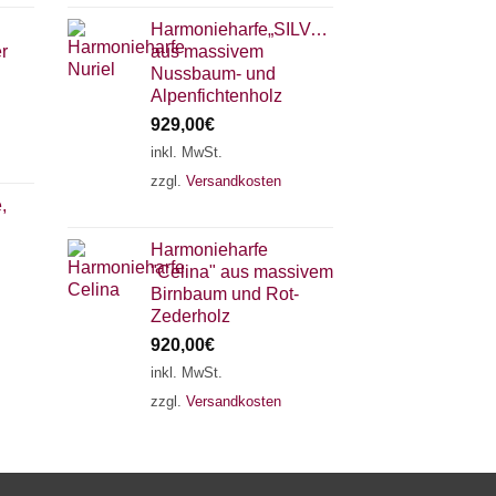
Harmonieharfe„SILVANA"
r
aus massivem
Nussbaum- und
Alpenfichtenholz
929,00
€
inkl. MwSt.
zzgl.
Versandkosten
×
Chat Support
,
Harmonieharfe
"Celina" aus massivem
18 SAITEN
21 SAITEN
25 SAITEN
37 SAITEN
Birnbaum und Rot-
Zederholz
920,00
€
AKKORDZITHER
inkl. MwSt.
zzgl.
Versandkosten