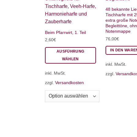
48 bekannte Lie
Tischharfe mit 2
extra große No
Begleittöne, oh
Notenmappe
Beim Pfarrwirt, 1. Teil
76,00
€
2,60
€
IN DEN WAR
AUSFÜHRUNG
WÄHLEN
inkl. MwSt.
Dieses
inkl. MwSt.
Produkt
zzgl.
Versandko
weist
zzgl.
Versandkosten
mehrere
Varianten
auf.
Die
Optionen
können
auf
der