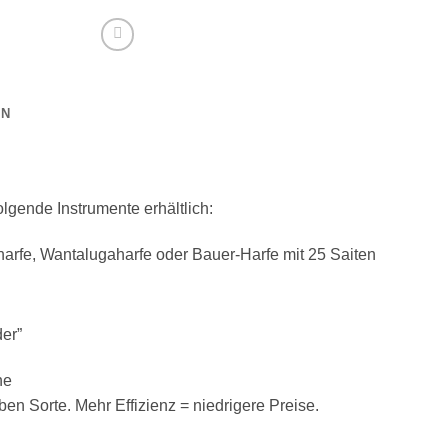
Menge
ON
folgende Instrumente erhältlich:
arfe, Wantalugaharfe oder Bauer-Harfe mit 25 Saiten
der”
ne
n Sorte. Mehr Effizienz = niedrigere Preise.