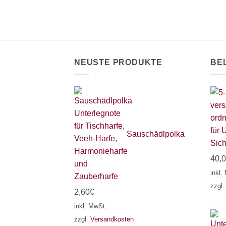
Produktseite
gewählt
werden
NEUSTE PRODUKTE
BE
für 
Sauschädlpolka
Sich
40,
inkl.
zzgl
2,60
€
inkl. MwSt.
zzgl.
Versandkosten