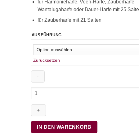
für Harmonieharfe, Veeh-Harfe, Zauberharfe,
Wantalugaharfe oder Bauer-Harfe mit 25 Sait
für Zauberharfe mit 21 Saiten
AUSFÜHRUNG
Zurücksetzen
Herr,
wir
bitten,
komm
und
segne
IN DEN WARENKORB
uns