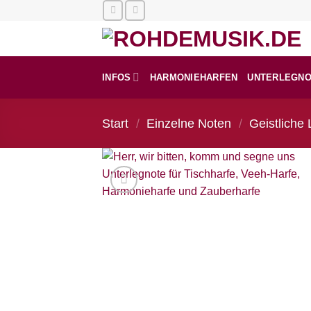
Zum
Inhalt
springen
INFOS
HARMONIEHARFEN
UNTERLEGN
Start
/
Einzelne Noten
/
Geistliche 