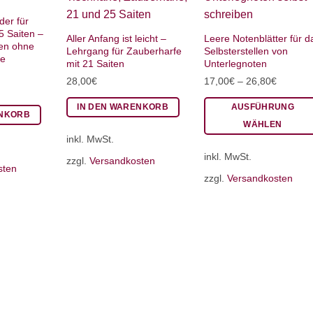
der für
5 Saiten –
Aller Anfang ist leicht –
Leere Notenblätter für d
ten ohne
Lehrgang für Zauberharfe
Selbsterstellen von
ne
mit 21 Saiten
Unterlegnoten
28,00
€
17,00
€
–
26,80
€
IN DEN WARENKORB
AUSFÜHRUNG
ENKORB
WÄHLEN
inkl. MwSt.
Dieses
inkl. MwSt.
Produkt
zzgl.
Versandkosten
sten
weist
zzgl.
Versandkosten
mehrere
Varianten
auf.
Die
Optionen
können
auf
der