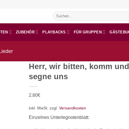
Suchen
nach:
OTEN
ZUBEHÖR
PLAYBACKS
FÜR GRUPPEN
GÄSTEBU
Lieder
Herr, wir bitten, komm un
segne uns
2,60
€
inkl. MwSt.
zzgl.
Versandkosten
Einzelnes Unterlegnotenblatt: