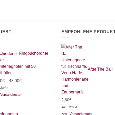
Produktseite
gewählt
werden
LIEBT
EMPFOHLENE PRODUK
Ringbuchordner
Unterlegnoten mit 50
After The Ball
thüllen
00
€
–
48,00
€
 MwSt.
.
Versandkosten
2,60
€
inkl. MwSt.
zzgl.
Versandkosten