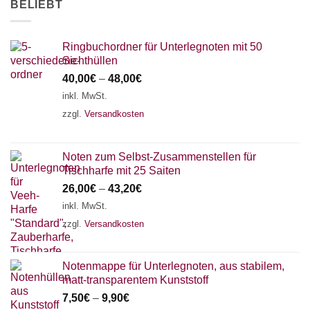
BELIEBT
AKKORDZITHER
Ringbuchordner für Unterlegnoten mit 50
Sichthüllen
40,00
€
–
48,00
€
inkl. MwSt.
zzgl.
Versandkosten
Noten zum Selbst-Zusammenstellen für
Tischharfe mit 25 Saiten
26,00
€
–
43,20
€
inkl. MwSt.
zzgl.
Versandkosten
Notenmappe für Unterlegnoten, aus stabilem,
matt-transparentem Kunststoff
7,50
€
–
9,90
€