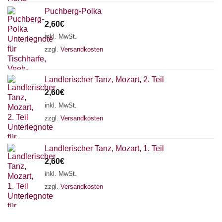
Puchberg-Polka
2,60
€
inkl. MwSt.
zzgl.
Versandkosten
Landlerischer Tanz, Mozart, 2. Teil
2,60
€
inkl. MwSt.
zzgl.
Versandkosten
Landlerischer Tanz, Mozart, 1. Teil
2,60
€
Chat Support
inkl. MwSt.
zzgl.
Versandkosten
18 SAITEN
21 SAITEN
25 SAITEN
37 SAITEN