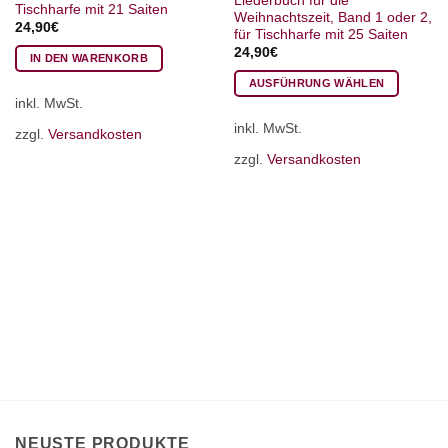
Liederbuch für die
Tischharfe mit 21 Saiten
Weihnachtszeit, Band 1 oder 2,
24,90
€
für Tischharfe mit 25 Saiten
24,90
€
IN DEN WARENKORB
AUSFÜHRUNG WÄHLEN
inkl. MwSt.
Dieses
inkl. MwSt.
Produkt
zzgl.
Versandkosten
weist
zzgl.
Versandkosten
mehrere
Varianten
auf.
Die
Optionen
können
auf
der
Produktseite
gewählt
werden
NEUSTE PRODUKTE