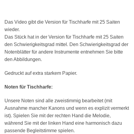
Das Video gibt die Version für Tischharfe mit 25 Saiten
wieder.
Das Stück hat in der Version für Tischharfe mit 25 Saiten
den Schwierigkeitsgrad mittel. Den Schwierigkeitsgrad der
Notenblätter für andere Instrumente entnehmen Sie bitte
den Abbildungen.
×
Chat Support
Gedruckt auf extra starkem Papier.
Noten für Tischharfe:
18 SAITEN
21 SAITEN
25 SAITEN
37 SAITEN
Unsere Noten sind alle zweistimmig bearbeitet (mit
AKKORDZITHER
Ausnahme mancher Kanons und wenn es explizit vermerkt
ist). Spielen Sie mit der rechten Hand die Melodie,
während Sie mit der linken Hand eine harmonisch dazu
passende Begleitstimme spielen.