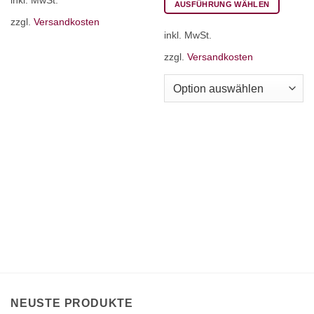
AUSFÜHRUNG WÄHLEN
Dieses
zzgl.
Versandkosten
inkl. MwSt.
Produkt
weist
zzgl.
Versandkosten
mehrere
Varianten
auf.
Die
Optionen
können
auf
der
Produktseite
gewählt
werden
NEUSTE PRODUKTE