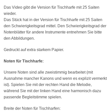
Das Video gibt die Version für Tischharfe mit 25 Saiten
wieder.
Das Stück hat in der Version für Tischharfe mit 25 Saiten
den Schwierigkeitsgrad mittel. Den Schwierigkeitsgrad der
Notenblätter für andere Instrumente entnehmen Sie bitte
den Abbildungen.
Gedruckt auf extra starkem Papier.
×
Chat Support
Noten für Tischharfe:
Unsere Noten sind alle zweistimmig bearbeitet (mit
18 SAITEN
21 SAITEN
25 SAITEN
37 SAITEN
Ausnahme mancher Kanons und wenn es explizit vermerkt
AKKORDZITHER
ist). Spielen Sie mit der rechten Hand die Melodie,
während Sie mit der linken Hand eine harmonisch dazu
passende Begleitstimme spielen.
Breite der Noten für Tischharfen: