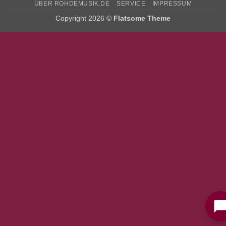
ÜBER ROHDEMUSIK.DE
SERVICE
IMPRESSUM
Copyright 2026 ©
Flatsome Theme
Bitte stimmen Sie vorher der
Datenschutzerklärung
zu.