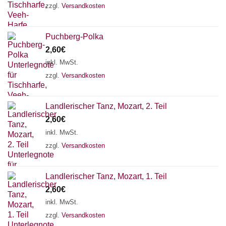
zzgl.
Versandkosten
Puchberg-Polka
2,60
€
inkl. MwSt.
zzgl.
Versandkosten
Landlerischer Tanz, Mozart, 2. Teil
2,60
€
inkl. MwSt.
zzgl.
Versandkosten
Chat Support
Landlerischer Tanz, Mozart, 1. Teil
2,60
€
inkl. MwSt.
zzgl.
Versandkosten
18 SAITEN
21 SAITEN
25 SAITEN
37 SAITEN