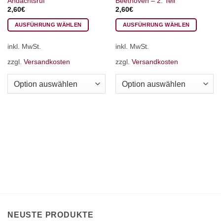
Andachtsruf
Beethoven – 2. Teil
2,60
€
2,60
€
AUSFÜHRUNG WÄHLEN
AUSFÜHRUNG WÄHLEN
Dieses
Dieses
inkl. MwSt.
inkl. MwSt.
Produkt
Produkt
weist
weist
zzgl.
Versandkosten
zzgl.
Versandkosten
mehrere
mehrere
Varianten
Varianten
auf.
auf.
Die
Die
Optionen
Optionen
können
können
auf
auf
der
der
Produktseite
Produktseite
gewählt
gewählt
werden
werden
NEUSTE PRODUKTE