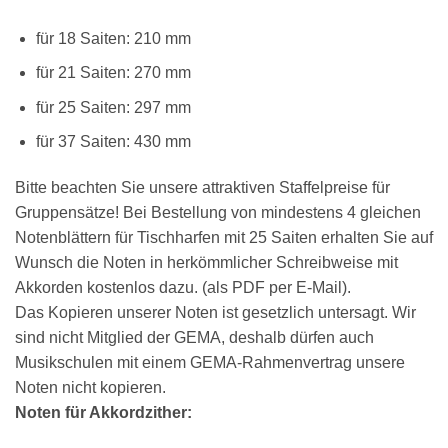
für 18 Saiten: 210 mm
für 21 Saiten: 270 mm
×
Chat Support
für 25 Saiten: 297 mm
für 37 Saiten: 430 mm
18 SAITEN
21 SAITEN
25 SAITEN
37 SAITEN
Bitte beachten Sie unsere attraktiven Staffelpreise für
Gruppensätze! Bei Bestellung von mindestens 4 gleichen
AKKORDZITHER
Notenblättern für Tischharfen mit 25 Saiten erhalten Sie auf
Wunsch die Noten in herkömmlicher Schreibweise mit
Akkorden kostenlos dazu. (als PDF per E-Mail).
Das Kopieren unserer Noten ist gesetzlich untersagt. Wir
sind nicht Mitglied der GEMA, deshalb dürfen auch
Musikschulen mit einem GEMA-Rahmenvertrag unsere
Noten nicht kopieren.
Noten für Akkordzither: