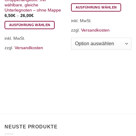
wählbare, gleiche
AUSFÜHRUNG WÄHLEN
Unterlegnoten – ohne Mappe
Dieses
6,50
€
–
26,00
€
inkl. MwSt.
Produkt
AUSFÜHRUNG WÄHLEN
weist
zzgl.
Versandkosten
Dieses
mehrere
inkl. MwSt.
Produkt
Varianten
weist
auf.
zzgl.
Versandkosten
mehrere
Die
Varianten
Optionen
auf.
können
Die
auf
Optionen
der
können
Produktseite
auf
gewählt
der
werden
Produktseite
gewählt
werden
NEUSTE PRODUKTE