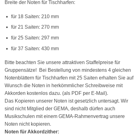
Breite der Noten für Tischharfen:
für 18 Saiten: 210 mm
×
Chat Support
für 21 Saiten: 270 mm
für 25 Saiten: 297 mm
für 37 Saiten: 430 mm
18 SAITEN
21 SAITEN
25 SAITEN
37 SAITEN
Bitte beachten Sie unsere attraktiven Staffelpreise für
AKKORDZITHER
Gruppensätze! Bei Bestellung von mindestens 4 gleichen
Notenblättern für Tischharfen mit 25 Saiten erhalten Sie auf
Wunsch die Noten in herkömmlicher Schreibweise mit
Akkorden kostenlos dazu. (als PDF per E-Mail).
Das Kopieren unserer Noten ist gesetzlich untersagt. Wir
sind nicht Mitglied der GEMA, deshalb dürfen auch
Musikschulen mit einem GEMA-Rahmenvertrag unsere
Noten nicht kopieren.
Noten für Akkordzither: