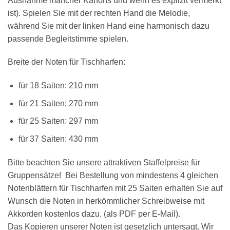
Ausnahme mancher Kanons und wenn es explizit vermerkt
ist). Spielen Sie mit der rechten Hand die Melodie,
während Sie mit der linken Hand eine harmonisch dazu
passende Begleitstimme spielen.
×
Chat Support
Breite der Noten für Tischharfen:
für 18 Saiten: 210 mm
18 SAITEN
21 SAITEN
25 SAITEN
37 SAITEN
für 21 Saiten: 270 mm
für 25 Saiten: 297 mm
AKKORDZITHER
für 37 Saiten: 430 mm
Bitte beachten Sie unsere attraktiven Staffelpreise für
Gruppensätze! Bei Bestellung von mindestens 4 gleichen
Notenblättern für Tischharfen mit 25 Saiten erhalten Sie auf
Wunsch die Noten in herkömmlicher Schreibweise mit
Akkorden kostenlos dazu. (als PDF per E-Mail).
Das Kopieren unserer Noten ist gesetzlich untersagt. Wir