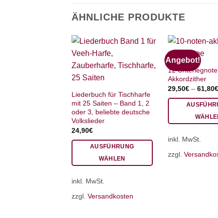
ÄHNLICHE PRODUKTE
Angebot!
12 Unterlegnote
Akkordzither
29,50
€
–
61,80
Liederbuch für Tischharfe
mit 25 Saiten – Band 1, 2
AUSFÜHR
oder 3, beliebte deutsche
WÄHLE
Volkslieder
Dieses
24,90
€
inkl. MwSt.
Produkt
AUSFÜHRUNG
weist
zzgl.
Versandko
WÄHLEN
mehrere
Dieses
Varianten
inkl. MwSt.
Produkt
auf.
weist
Die
zzgl.
Versandkosten
mehrere
Optionen
Varianten