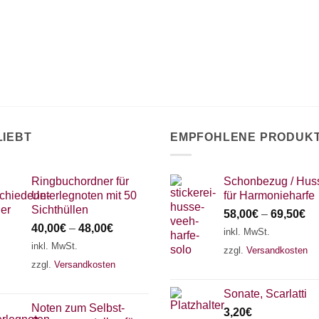
auf.
auf
Die
der
Optionen
Produktseite
können
gewählt
auf
werden
der
Produktseite
gewählt
LIEBT
EMPFOHLENE PRODUK
werden
Ringbuchordner für
Schonbezug / Hus
Unterlegnoten mit 50
für Harmonieharfe
Sichthüllen
58,00
€
–
69,50
€
40,00
€
–
48,00
€
inkl. MwSt.
inkl. MwSt.
zzgl.
Versandkosten
zzgl.
Versandkosten
Sonate, Scarlatti
Noten zum Selbst-
3,20
€