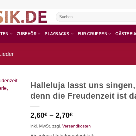
Suchen
nach:
OTEN
ZUBEHÖR
PLAYBACKS
FÜR GRUPPEN
GÄSTEBU
Lieder
Halleluja lasst uns singen,
denn die Freudenzeit ist d
2,60
–
2,70
€
€
inkl. MwSt.
zzgl.
Versandkosten
Einzelnes Unterlegnotenblatt: