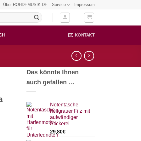
Über ROHDEMUSIK.DE
Service
Impressum
CH
KONTAKT
Das könnte Ihnen
auch gefallen …
a
Notentasche,
hellgrauer Filz mit
aufwändiger
Stickerei
29,80
€