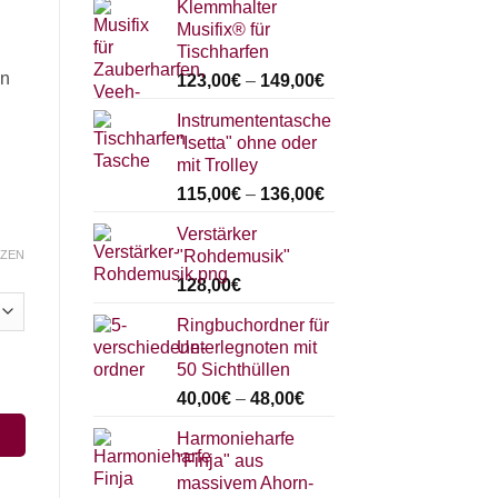
Klemmhalter
Musifix® für
Tischharfen
en
123,00
€
–
149,00
€
Instrumententasche
"Isetta" ohne oder
mit Trolley
115,00
€
–
136,00
€
Verstärker
"Rohdemusik"
ZEN
128,00
€
Ringbuchordner für
Unterlegnoten mit
50 Sichthüllen
st da Menge
40,00
€
–
48,00
€
Harmonieharfe
"Finja" aus
massivem Ahorn-