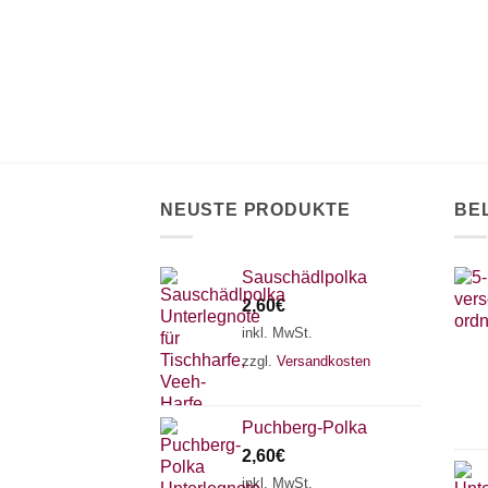
können
auf.
auf
Die
der
Optionen
Produktseite
können
gewählt
auf
werden
der
Produktseite
gewählt
NEUSTE PRODUKTE
BE
werden
Sauschädlpolka
2,60
€
inkl. MwSt.
zzgl.
Versandkosten
Puchberg-Polka
2,60
€
inkl. MwSt.