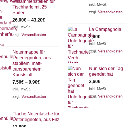
Zusammenstellen für
inkl. MwSt.
Tischharfe mit 25
zzgl.
Versandkosten
Saiten
26,00
€
–
43,20
€
inkl. MwSt.
La Campagnola
zzgl.
Versandkosten
2,60
€
inkl. MwSt.
zzgl.
Versandkosten
Notenmappe für
Unterlegnoten, aus
stabilem, matt-
Nun sich der Tag
transparentem
geendet hat
Kunststoff
2,60
€
7,50
€
–
9,90
€
inkl. MwSt.
inkl. MwSt.
zzgl.
Versandkosten
zzgl.
Versandkosten
Flache Notentasche für
Unterlegnoten, aus Filz
12,80
€