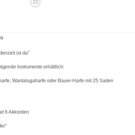
ON
udenzeit ist da”
folgende Instrumente erhältlich:
arfe, Wantalugaharfe oder Bauer-Harfe mit 25 Saiten
und 6 Akkorden
der”