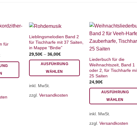
Lieblingsmelodien Band 2
für Tischharfe mit 37 Saiten,
n für
in Mappe “Birdie”
29,50
€
–
36,00
€
€
Liederbuch für die
AUSFÜHRUNG
Weihnachtszeit, Band 1
UNG
oder 2, für Tischharfe mi
WÄHLEN
N
25 Saiten
Dieses
24,90
€
inkl. MwSt.
Produkt
AUSFÜHRUNG
weist
zzgl.
Versandkosten
sten
WÄHLEN
mehrere
Dieses
Varianten
inkl. MwSt.
Produkt
auf.
weist
Die
zzgl.
Versandkosten
mehrere
Optionen
Varianten
können