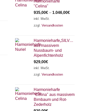
Harmonieharfe
"Celina"
935,00
€
–
1.046,00
€
inkl. MwSt.
zzgl.
Versandkosten
Harmonieharfe„SILVANA"
aus massivem
Nussbaum- und
Alpenfichtenholz
929,00
€
inkl. MwSt.
zzgl.
Versandkosten
×
Chat Support
Harmonieharfe
"Celina" aus massivem
18 SAITEN
21 SAITEN
25 SAITEN
37 SAITEN
Birnbaum und Rot-
Zederholz
920,00
€
AKKORDZITHER