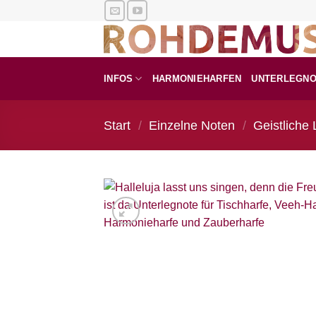
Zum
Inhalt
springen
INFOS
HARMONIEHARFEN
UNTERLEGN
Start
/
Einzelne Noten
/
Geistliche 