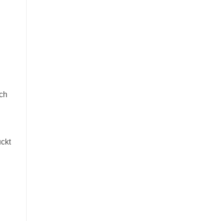
uch
ckt