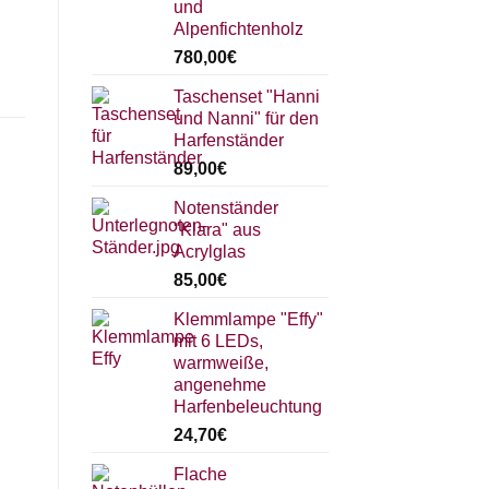
und
Alpenfichtenholz
780,00
€
Taschenset "Hanni
und Nanni" für den
Harfenständer
89,00
€
Notenständer
"Klara" aus
Acrylglas
85,00
€
Klemmlampe "Effy"
mit 6 LEDs,
warmweiße,
angenehme
Harfenbeleuchtung
24,70
€
Flache