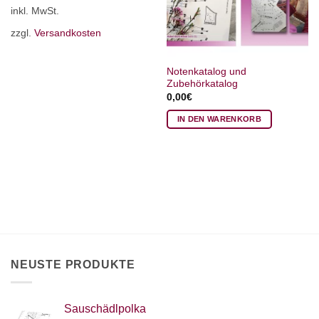
inkl. MwSt.
Produkt
weist
zzgl.
Versandkosten
mehrere
Varianten
auf.
Notenkatalog und
Zubehörkatalog
Die
0,00
€
Optionen
können
IN DEN WARENKORB
auf
der
Produktseite
gewählt
werden
NEUSTE PRODUKTE
Sauschädlpolka