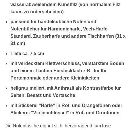
wasserabweisendem Kunstfilz (von normalem Filz
kaum zu unterscheiden)
×
Chat Support
passend für handelsübliche Noten und
Notenbücher für Harmonieharfe, Veeh-Harfe
Standard, Zauberharfe und andere Tischharfen (31 x
31 cm)
18 SAITEN
21 SAITEN
25 SAITEN
37 SAITEN
Tiefe ca. 7,5 cm
AKKORDZITHER
mit verdecktem Klettverschluss, verstärktem Boden
und einem flachen Einsteckfach z.B. für Ihr
Portemonnaie oder andere Kleinigkeiten
hellgrau meliert, mit Anthrazit als Kontrastfarbe für
Seiten, Besatz und Vortasche
mit Stickerei “Harfe” in Rot- und Orangetönen oder
Stickerei “Violinschlüssel” in Rot- und Grüntönen
Die Notentasche eignet sich hervorragend, um lose