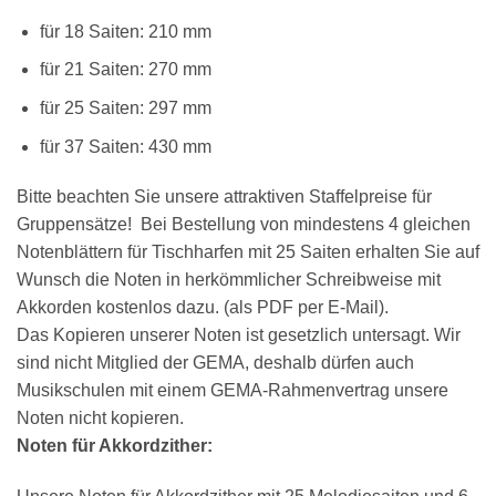
für 18 Saiten: 210 mm
×
Chat Support
für 21 Saiten: 270 mm
für 25 Saiten: 297 mm
für 37 Saiten: 430 mm
18 SAITEN
21 SAITEN
25 SAITEN
37 SAITEN
Bitte beachten Sie unsere attraktiven Staffelpreise für
AKKORDZITHER
Gruppensätze! Bei Bestellung von mindestens 4 gleichen
Notenblättern für Tischharfen mit 25 Saiten erhalten Sie auf
Wunsch die Noten in herkömmlicher Schreibweise mit
Akkorden kostenlos dazu. (als PDF per E-Mail).
Das Kopieren unserer Noten ist gesetzlich untersagt. Wir
sind nicht Mitglied der GEMA, deshalb dürfen auch
Musikschulen mit einem GEMA-Rahmenvertrag unsere
Noten nicht kopieren.
Noten für Akkordzither: