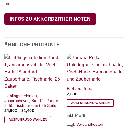
hier.
INFOS ZU AKKORDZITHER NOTEN
ÄHNLICHE PRODUKTE
Barbara Polka
2,60
€
Lieblingsmelodien,
anspruchsvoll, Band 1, 2 oder
AUSFÜHRUNG WÄHLEN
3, für Tischharfe mit 25 Saiten
Dieses
24,90
€
–
31,40
€
inkl. MwSt.
Produkt
AUSFÜHRUNG WÄHLEN
weist
zzgl.
Versandkosten
Dieses
mehrere