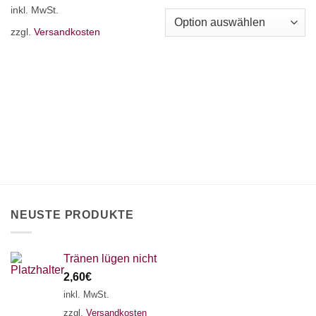
inkl. MwSt.
Produkt
Varianten
weist
auf.
zzgl.
Versandkosten
mehrere
Die
Varianten
Optionen
auf.
können
Die
auf
Optionen
der
können
Produktseite
auf
gewählt
der
werden
Produktseite
gewählt
werden
NEUSTE PRODUKTE
Tränen lügen nicht
2,60
€
inkl. MwSt.
zzgl.
Versandkosten