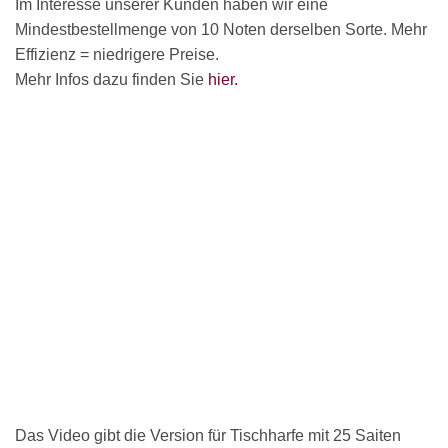
Im Interesse unserer Kunden haben wir eine
Mindestbestellmenge von 10 Noten derselben Sorte. Mehr
Effizienz = niedrigere Preise.
Mehr Infos dazu finden Sie
hier.
×
Chat Support
18 SAITEN
21 SAITEN
25 SAITEN
37 SAITEN
Das Video gibt die Version für Tischharfe mit 25 Saiten