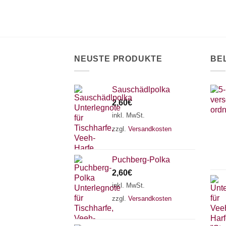
Optionen
können
auf
der
Produktseite
NEUSTE PRODUKTE
BE
gewählt
werden
Sauschädlpolka
2,60
€
inkl. MwSt.
zzgl.
Versandkosten
Puchberg-Polka
2,60
€
inkl. MwSt.
zzgl.
Versandkosten