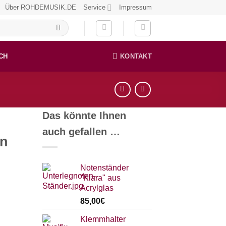
Über ROHDEMUSIK.DE
Service
Impressum
CH
KONTAKT
Das könnte Ihnen
auch gefallen …
‘n
Notenständer
"Klara" aus
Acrylglas
85,00
€
Klemmhalter