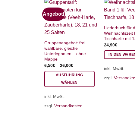
Angebot!
Liederbuch für d
Weihnachtszeit 
Tischharfe mit 1
Gruppenangebot: frei
24,90
€
wählbare, gleiche
Unterlegnoten – ohne
IN DEN WAR
Mappe
6,50
€
–
26,00
€
inkl. MwSt.
AUSFÜHRUNG
zzgl.
Versandko
WÄHLEN
Dieses
inkl. MwSt.
Produkt
weist
zzgl.
Versandkosten
mehrere
Varianten
auf.
Die