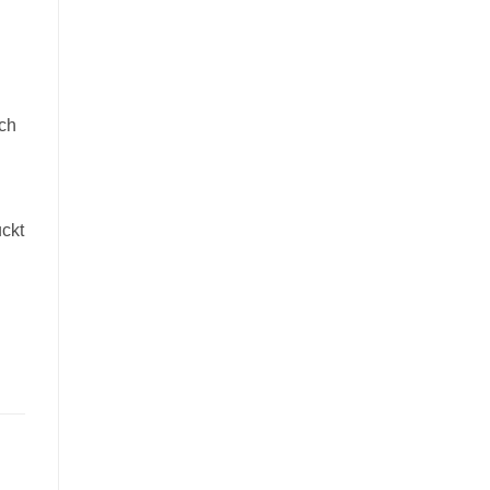
uch
ckt