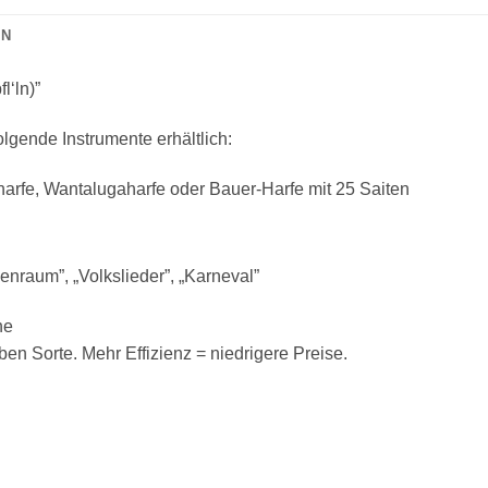
ON
fl‘ln)”
folgende Instrumente erhältlich:
arfe, Wantalugaharfe oder Bauer-Harfe mit 25 Saiten
nraum”, „Volkslieder”, „Karneval”
ne
n Sorte. Mehr Effizienz = niedrigere Preise.