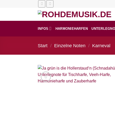
Zum
Inhalt
springen
INFOS
HARMONIEHARFEN
UNTERLEGN
Start
/
Einzelne Noten
/
Karneval