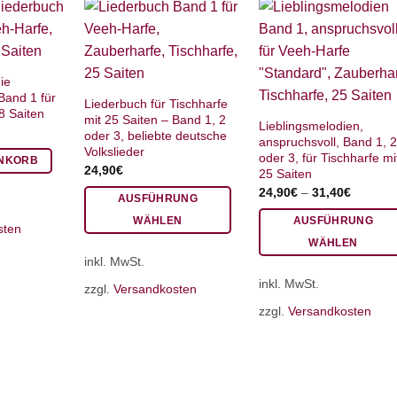
ie
Band 1 für
Liederbuch für Tischharfe
8 Saiten
mit 25 Saiten – Band 1, 2
Lieblingsmelodien,
oder 3, beliebte deutsche
anspruchsvoll, Band 1, 
Volkslieder
oder 3, für Tischharfe mi
ENKORB
24,90
€
25 Saiten
24,90
€
–
31,40
€
AUSFÜHRUNG
WÄHLEN
AUSFÜHRUNG
sten
Dieses
WÄHLEN
inkl. MwSt.
Produkt
Dieses
weist
inkl. MwSt.
Produkt
zzgl.
Versandkosten
mehrere
weist
zzgl.
Versandkosten
Varianten
mehrere
auf.
Varianten
Die
auf.
Optionen
Die