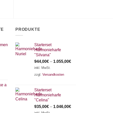
Varianten
V
auf.
auf.
a
Die
Die
D
Optionen
Optionen
O
können
können
k
auf
TE
PRODUKTE
auf
a
der
der
d
Produktseite
Produktseite
P
umen
Starterset
gewählt
Harmonieharfe
gewählt
g
werden
"Silvana"
werden
w
944,00
€
–
1.055,00
€
inkl. MwSt.
zzgl.
Versandkosten
ke a
Starterset
Harmonieharfe
"Celina"
935,00
€
–
1.046,00
€
inkl. MwSt.