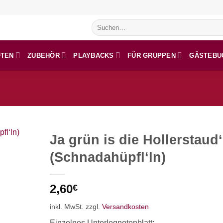
Suchen
nach:
OTEN
ZUBEHÖR
PLAYBACKS
FÜR GRUPPEN
GÄSTEBU
Ja grün is die Hollerstaud
(Schnadahüpfl‘ln)
2,60
€
inkl. MwSt.
zzgl.
Versandkosten
Einzelnes Unterlegnotenblatt: