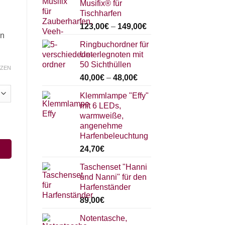
Musifix® für
Tischharfen
123,00
€
–
149,00
€
en
Ringbuchordner für
Unterlegnoten mit
50 Sichthüllen
ZEN
40,00
€
–
48,00
€
Klemmlampe "Effy"
mit 6 LEDs,
warmweiße,
nge
angenehme
Harfenbeleuchtung
24,70
€
Taschenset "Hanni
und Nanni" für den
Harfenständer
89,00
€
Notentasche,