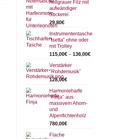
hellgrauer Filz mit
aufwändiger
Stickerei
29,80
€
Instrumententasche
"Isetta" ohne oder
mit Trolley
115,00
€
–
136,00
€
Verstärker
"Rohdemusik"
128,00
€
Harmonieharfe
"Finja" aus
massivem Ahorn-
und
Alpenfichtenholz
780,00
€
Flache