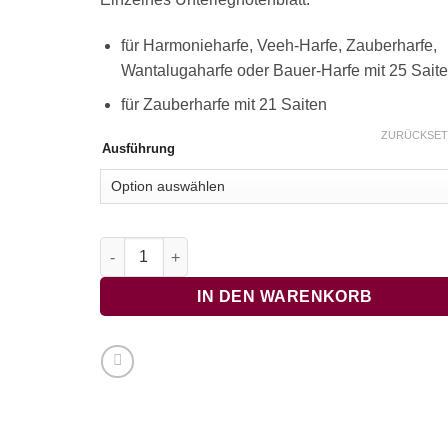
für Harmonieharfe, Veeh-Harfe, Zauberharfe,
Wantalugaharfe oder Bauer-Harfe mit 25 Sait
für Zauberharfe mit 21 Saiten
ZURÜCKSET
Ausführung
Ja grün is die Hollerstaud‘n (Schnadahüpfl‘ln) Me
IN DEN WARENKORB