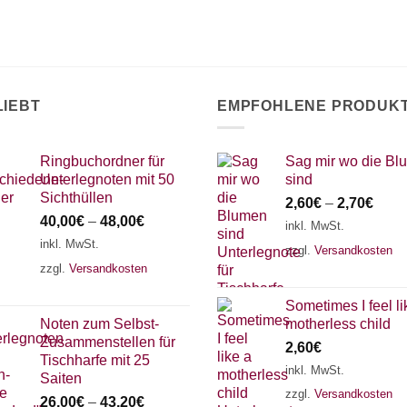
können
Optionen
auf
können
der
auf
Produktseite
der
gewählt
Produktseite
LIEBT
EMPFOHLENE PRODUK
werden
gewählt
werden
Ringbuchordner für
Sag mir wo die Bl
Unterlegnoten mit 50
sind
Sichthüllen
2,60
€
–
2,70
€
40,00
€
–
48,00
€
inkl. MwSt.
inkl. MwSt.
zzgl.
Versandkosten
zzgl.
Versandkosten
Sometimes I feel li
Noten zum Selbst-
motherless child
Zusammenstellen für
2,60
€
Tischharfe mit 25
inkl. MwSt.
Saiten
zzgl.
Versandkosten
26,00
€
–
43,20
€