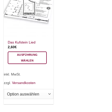
Das Kufstein Lied
2,60
€
AUSFÜHRUNG
WÄHLEN
Dieses
Produkt
inkl. MwSt.
weist
mehrere
zzgl.
Versandkosten
Varianten
auf.
Die
Optionen
können