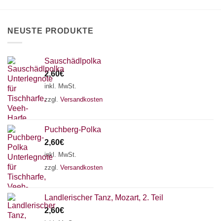
auf
der
Produktseite
NEUSTE PRODUKTE
gewählt
werden
Sauschädlpolka
2,60
€
inkl. MwSt.
zzgl.
Versandkosten
Puchberg-Polka
2,60
€
inkl. MwSt.
zzgl.
Versandkosten
×
Chat Support
Landlerischer Tanz, Mozart, 2. Teil
2,60
€