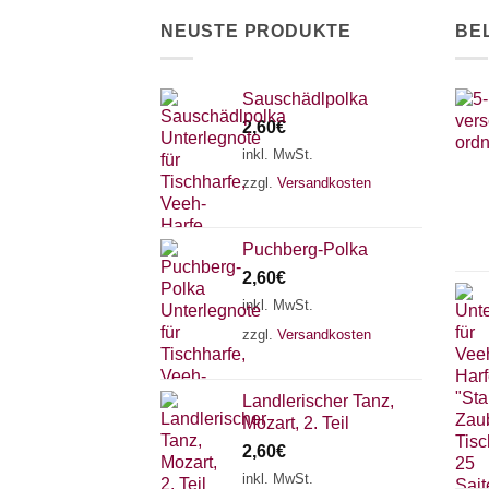
der
NEUSTE PRODUKTE
BE
Produktseite
gewählt
werden
Sauschädlpolka
2,60
€
inkl. MwSt.
zzgl.
Versandkosten
Puchberg-Polka
2,60
€
inkl. MwSt.
zzgl.
Versandkosten
Landlerischer Tanz,
Mozart, 2. Teil
2,60
€
inkl. MwSt.