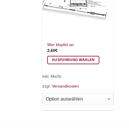
Wer klopfet an
2,60
€
AUSFÜHRUNG WÄHLEN
Dieses
Produkt
inkl. MwSt.
weist
zzgl.
Versandkosten
mehrere
Varianten
auf.
Die
Optionen
können
auf