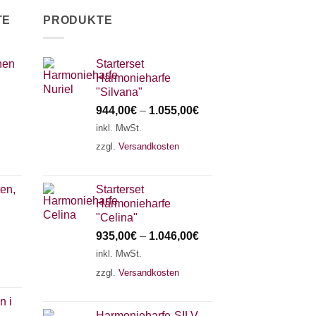
TE
PRODUKTE
nen
Starterset
Harmonieharfe
"Silvana"
944,00
€
–
1.055,00
€
inkl. MwSt.
zzgl.
Versandkosten
en,
Starterset
Harmonieharfe
"Celina"
935,00
€
–
1.046,00
€
inkl. MwSt.
zzgl.
Versandkosten
n i
Harmonieharfe„SILVANA"