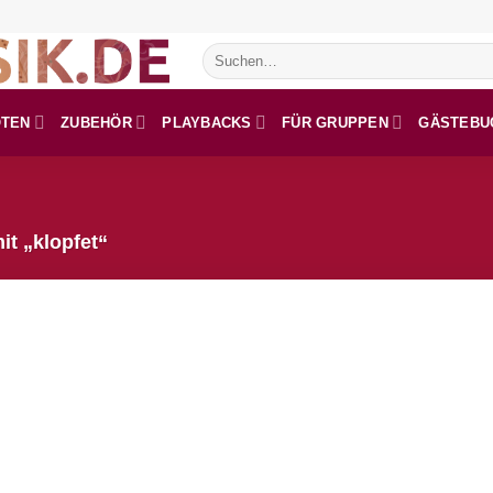
Suchen
nach:
OTEN
ZUBEHÖR
PLAYBACKS
FÜR GRUPPEN
GÄSTEBU
t „klopfet“