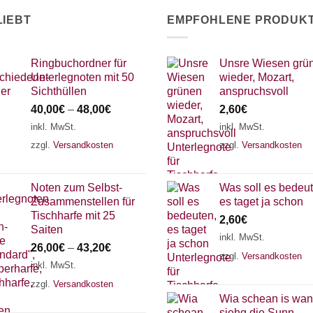
LIEBT
EMPFOHLENE PRODUK
Ringbuchordner für
Unsre Wiesen grü
Unterlegnoten mit 50
wieder, Mozart,
Sichthüllen
anspruchsvoll
40,00
€
–
48,00
€
2,60
€
inkl. MwSt.
inkl. MwSt.
zzgl.
Versandkosten
zzgl.
Versandkosten
Noten zum Selbst-
Was soll es bedeut
Zusammenstellen für
es taget ja schon
Tischharfe mit 25
2,60
€
Saiten
inkl. MwSt.
26,00
€
–
43,20
€
zzgl.
Versandkosten
inkl. MwSt.
zzgl.
Versandkosten
Wia schean is wan
siehg die Sunn