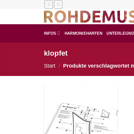
Zum
Inhalt
springen
INFOS
HARMONIEHARFEN
UNTERLEGN
klopfet
Start
/
Produkte verschlagwortet mi