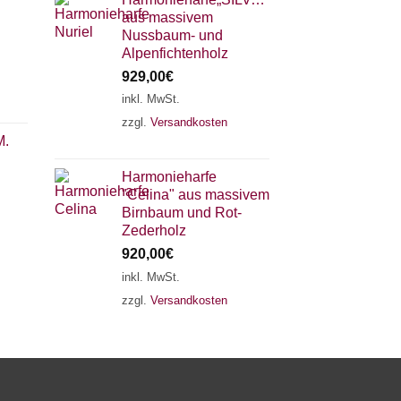
aus massivem
Nussbaum- und
Alpenfichtenholz
929,00
€
inkl. MwSt.
zzgl.
Versandkosten
×
Chat Support
M.
Harmonieharfe
"Celina" aus massivem
18 SAITEN
21 SAITEN
25 SAITEN
37 SAITEN
Birnbaum und Rot-
Zederholz
920,00
€
AKKORDZITHER
inkl. MwSt.
zzgl.
Versandkosten