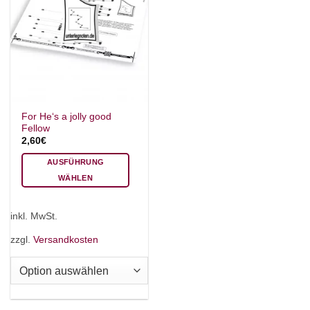
For He‘s a jolly good
Fellow
2,60
€
AUSFÜHRUNG
WÄHLEN
Dieses
Produkt
inkl. MwSt.
weist
mehrere
zzgl.
Versandkosten
Varianten
auf.
Die
Optionen