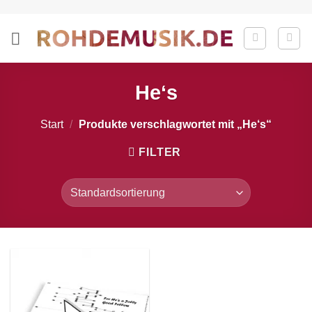
Zum
Inhalt
springen
He‘s
Start
/
Produkte verschlagwortet mit „He‘s“
FILTER