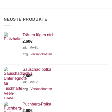
können
auf
der
Produktseite
NEUSTE PRODUKTE
gewählt
werden
Tränen lügen nicht
2,60
€
inkl. MwSt.
zzgl.
Versandkosten
Sauschädlpolka
2,60
€
inkl. MwSt.
zzgl.
Versandkosten
×
Chat Support
Puchberg-Polka
2,60
€