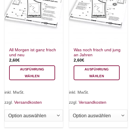
All Morgen ist ganz frisch
Was noch frisch und jung
und neu
an Jahren
2,60
€
2,60
€
AUSFÜHRUNG
AUSFÜHRUNG
WÄHLEN
WÄHLEN
Dieses
Dieses
Produkt
Produkt
inkl. MwSt.
inkl. MwSt.
weist
weist
mehrere
mehrere
zzgl.
Versandkosten
zzgl.
Versandkosten
Varianten
Varianten
auf.
auf.
Die
Die
Optionen
Optionen