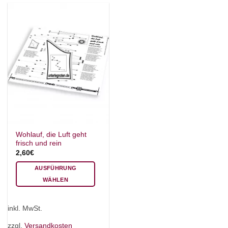
können
können
auf
auf
der
der
Produktseite
Produktseite
gewählt
gewählt
werden
werden
Wohlauf, die Luft geht
frisch und rein
2,60
€
AUSFÜHRUNG
WÄHLEN
Dieses
Produkt
inkl. MwSt.
weist
mehrere
zzgl.
Versandkosten