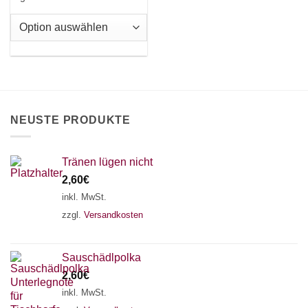
Varianten
auf.
Die
Optionen
×
Chat Support
können
auf
der
Produktseite
18 SAITEN
21 SAITEN
25 SAITEN
37 SAITEN
NEUSTE PRODUKTE
gewählt
werden
AKKORDZITHER
Tränen lügen nicht
2,60
€
inkl. MwSt.
zzgl.
Versandkosten
Sauschädlpolka
2,60
€
inkl. MwSt.