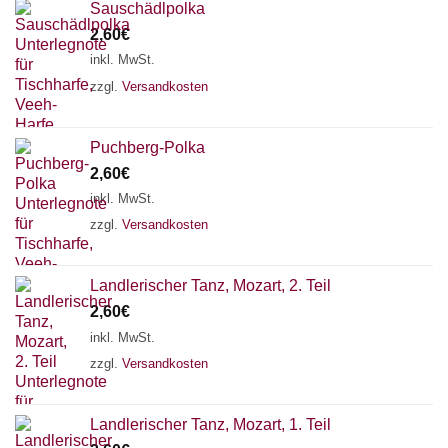
Sauschädlpolka
2,60
€
inkl. MwSt.
zzgl.
Versandkosten
Puchberg-Polka
2,60
€
inkl. MwSt.
zzgl.
Versandkosten
Landlerischer Tanz, Mozart, 2. Teil
×
Chat Support
2,60
€
inkl. MwSt.
zzgl.
Versandkosten
18 SAITEN
21 SAITEN
25 SAITEN
37 SAITEN
Landlerischer Tanz, Mozart, 1. Teil
AKKORDZITHER