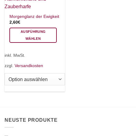
Morgenglanz der Ewigkeit
2,60
€
AUSFÜHRUNG
WÄHLEN
Dieses
Produkt
inkl. MwSt.
weist
mehrere
zzgl.
Versandkosten
Varianten
auf.
Die
Optionen
können
auf
der
Produktseite
NEUSTE PRODUKTE
gewählt
werden