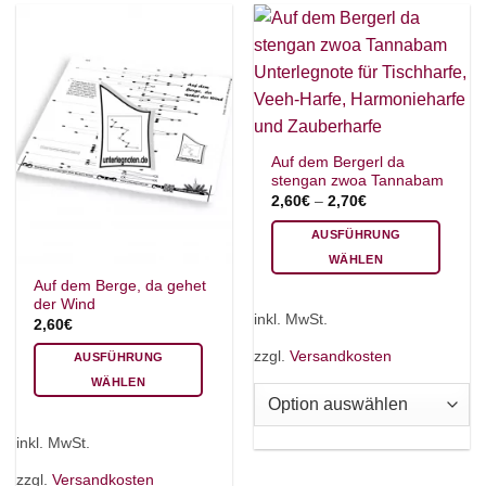
können
auf
auf
der
der
Produktseite
Produktseite
gewählt
gewählt
werden
werden
Auf dem Bergerl da
stengan zwoa Tannabam
2,60
€
–
2,70
€
AUSFÜHRUNG
WÄHLEN
Dieses
Auf dem Berge, da gehet
der Wind
Produkt
inkl. MwSt.
2,60
€
weist
mehrere
zzgl.
Versandkosten
AUSFÜHRUNG
Varianten
WÄHLEN
auf.
Dieses
Die
Produkt
inkl. MwSt.
Optionen
weist
können
mehrere
zzgl.
Versandkosten