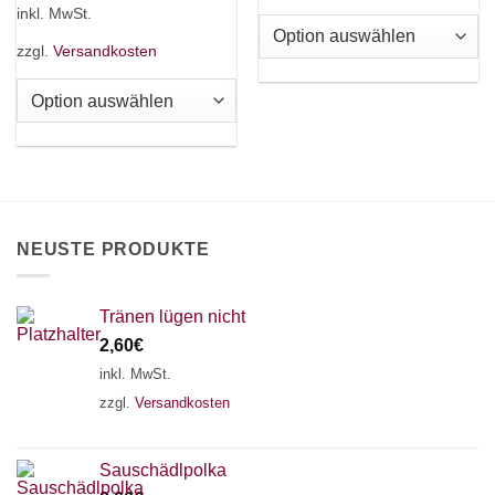
Produkt
Varianten
inkl. MwSt.
weist
auf.
mehrere
zzgl.
Versandkosten
Die
Varianten
Optionen
auf.
können
Die
auf
Optionen
der
können
Produktseite
auf
gewählt
der
werden
Produktseite
NEUSTE PRODUKTE
gewählt
werden
Tränen lügen nicht
2,60
€
inkl. MwSt.
zzgl.
Versandkosten
Sauschädlpolka