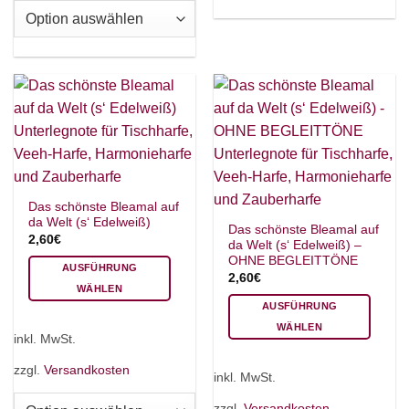
auf.
Optionen
Die
können
Optionen
auf
können
der
auf
Produktseite
der
gewählt
Produktseite
werden
gewählt
werden
×
Chat Support
Das schönste Bleamal auf
da Welt (s‘ Edelweiß)
Das schönste Bleamal auf
2,60
€
da Welt (s‘ Edelweiß) –
18 SAITEN
21 SAITEN
25 SAITEN
37 SAITEN
OHNE BEGLEITTÖNE
AUSFÜHRUNG
2,60
€
WÄHLEN
AKKORDZITHER
AUSFÜHRUNG
Dieses
WÄHLEN
Produkt
inkl. MwSt.
weist
Dieses
mehrere
Produkt
zzgl.
Versandkosten
inkl. MwSt.
Varianten
weist
auf.
mehrere
zzgl.
Versandkosten