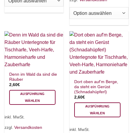
Die
Varianten
Optionen
auf.
können
Die
auf
Optionen
der
können
Produktseite
auf
gewählt
der
werden
Produktseite
gewählt
werden
Denn im Wald da sind die
Räuber
Dort oben auf’m Berge,
2,60
€
da steht ein Gerüst
(Schnadahüpferl)
AUSFÜHRUNG
2,60
€
WÄHLEN
AUSFÜHRUNG
Dieses
WÄHLEN
Produkt
inkl. MwSt.
weist
Dieses
mehrere
Produkt
zzgl.
Versandkosten
inkl. MwSt.
Varianten
weist