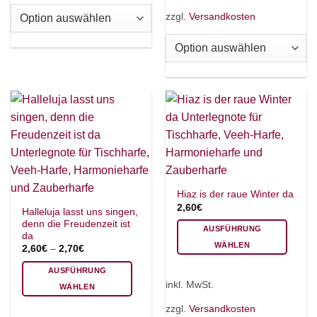
auf.
mehrere
zzgl.
Versandkosten
Die
Varianten
Optionen
auf.
können
Die
auf
Optionen
der
können
Produktseite
auf
gewählt
der
werden
Produktseite
gewählt
werden
Hiaz is der raue Winter da
2,60
€
Halleluja lasst uns singen,
denn die Freudenzeit ist
AUSFÜHRUNG
da
WÄHLEN
2,60
€
–
2,70
€
Dieses
AUSFÜHRUNG
Produkt
inkl. MwSt.
WÄHLEN
weist
Dieses
mehrere
zzgl.
Versandkosten