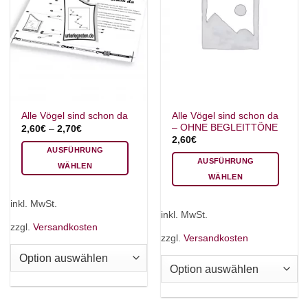
Alle Vögel sind schon da
Alle Vögel sind schon da
– OHNE BEGLEITTÖNE
2,60
€
–
2,70
€
2,60
€
AUSFÜHRUNG
AUSFÜHRUNG
WÄHLEN
WÄHLEN
Dieses
Dieses
Produkt
inkl. MwSt.
Produkt
weist
inkl. MwSt.
weist
mehrere
zzgl.
Versandkosten
mehrere
zzgl.
Versandkosten
Varianten
Varianten
auf.
auf.
Die
Die
Optionen
Optionen
können