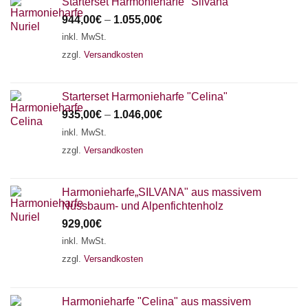
Starterset Harmonieharfe "Silvana"
944,00
€
–
1.055,00
€
inkl. MwSt.
zzgl.
Versandkosten
Starterset Harmonieharfe "Celina"
935,00
€
–
1.046,00
€
inkl. MwSt.
zzgl.
Versandkosten
Harmonieharfe„SILVANA" aus massivem
Nussbaum- und Alpenfichtenholz
929,00
€
inkl. MwSt.
zzgl.
Versandkosten
Harmonieharfe "Celina" aus massivem