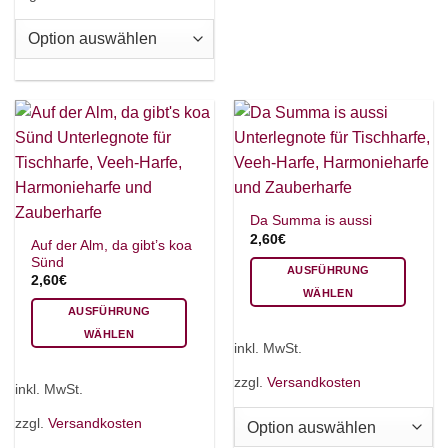
auf
Varianten
der
auf.
Produktseite
Die
gewählt
Optionen
werden
können
auf
der
Produktseite
gewählt
werden
Da Summa is aussi
2,60
€
Auf der Alm, da gibt’s koa
Sünd
AUSFÜHRUNG
2,60
€
WÄHLEN
AUSFÜHRUNG
Dieses
WÄHLEN
Produkt
inkl. MwSt.
Dieses
weist
Produkt
mehrere
zzgl.
Versandkosten
inkl. MwSt.
weist
Varianten
mehrere
auf.
zzgl.
Versandkosten
Varianten
Die