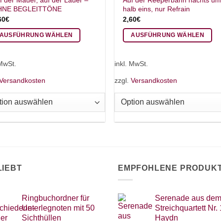
f der Mauer, auf der Lauer –
Auf der Reeperbahn nachts u
HNE BEGLEITTÖNE
halb eins, nur Refrain
60
€
2,60
€
AUSFÜHRUNG WÄHLEN
AUSFÜHRUNG WÄHLEN
eses
Dieses
odukt
Produkt
 MwSt.
inkl. MwSt.
ist
weist
Versandkosten
zzgl.
Versandkosten
hrere
mehrere
rianten
Varianten
.
auf.
e
Die
tionen
Optionen
nnen
können
f
auf
r
der
LIEBT
EMPFOHLENE PRODUK
oduktseite
Produktseite
wählt
gewählt
rden
werden
Ringbuchordner für
Serenade aus de
Unterlegnoten mit 50
Streichquartett Nr. 
Sichthüllen
Haydn