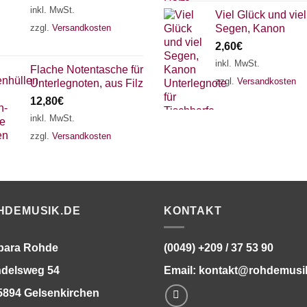
inkl. MwSt.
Viel Glück und viel
zzgl.
Versandkosten
Segen, Kanon
2,60
€
inkl. MwSt.
Flache Notentasche für
zzgl.
Versandkosten
Unterlegnoten, aus Filz
12,80
€
inkl. MwSt.
zzgl.
Versandkosten
HDEMUSIK.DE
KONTAKT
bara Rohde
(0049) +209 / 37 53 90
delsweg 54
Email:
kontakt@rohdemusi
5894 Gelsenkirchen