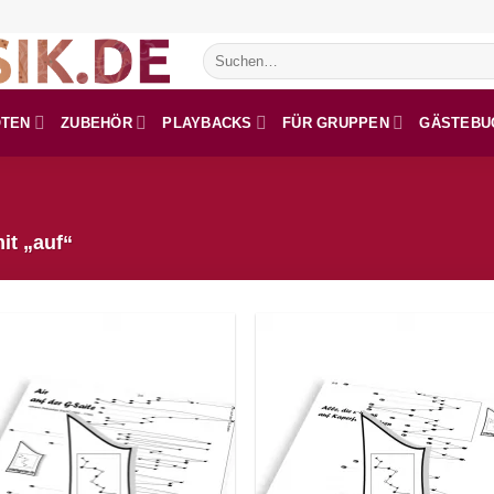
Suchen
nach:
OTEN
ZUBEHÖR
PLAYBACKS
FÜR GRUPPEN
GÄSTEBU
it „auf“