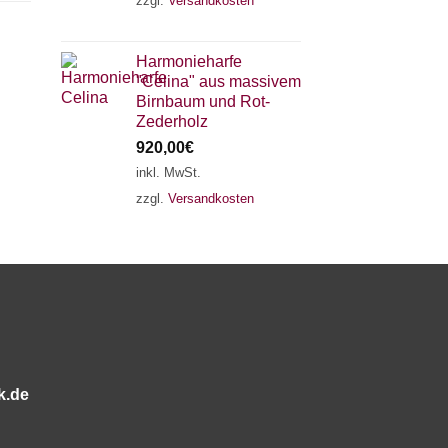
zzgl.
Versandkosten
×
Chat Support
Harmonieharfe
"Celina" aus massivem
18 SAITEN
21 SAITEN
25 SAITEN
37 SAITEN
Birnbaum und Rot-
Zederholz
920,00
€
AKKORDZITHER
inkl. MwSt.
zzgl.
Versandkosten
k.de