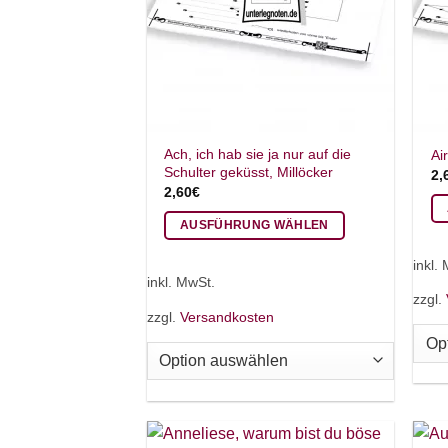
Ach, ich hab sie ja nur auf die
Ai
Schulter geküsst, Millöcker
2,
2,60
€
AUSFÜHRUNG WÄHLEN
Di
Dieses
Pr
inkl.
Produkt
we
inkl. MwSt.
weist
zzgl.
me
zzgl.
Versandkosten
mehrere
Va
Varianten
auf
auf.
Di
Die
Op
Optionen
kö
können
au