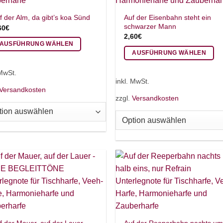
wählt
gewählt
rden
Auf der Eisenbahn steht ein
f der Alm, da gibt’s koa Sünd
werden
schwarzer Mann
60
€
2,60
€
AUSFÜHRUNG WÄHLEN
AUSFÜHRUNG WÄHLEN
eses
Dieses
odukt
 MwSt.
Produkt
ist
inkl. MwSt.
weist
Versandkosten
hrere
zzgl.
Versandkosten
mehrere
rianten
Varianten
.
auf.
e
Die
tionen
Optionen
nnen
können
f
auf
r
der
oduktseite
Produktseite
wählt
gewählt
rden
werden