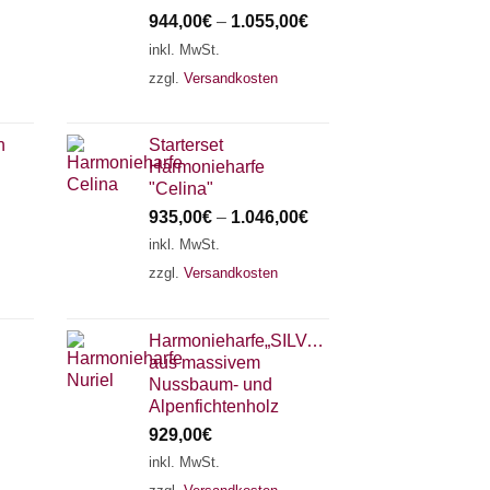
944,00
€
–
1.055,00
€
inkl. MwSt.
zzgl.
Versandkosten
h
Starterset
Harmonieharfe
"Celina"
935,00
€
–
1.046,00
€
inkl. MwSt.
zzgl.
Versandkosten
Harmonieharfe„SILVANA"
aus massivem
Nussbaum- und
Alpenfichtenholz
929,00
€
inkl. MwSt.