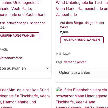
auf
r
der
oduktseite
Produktseite
wählt
gewählt
rden
Auf dem Berge, da gehet der
f de schwäb‘sche Eisenbahne
werden
Wind
60
€
2,60
€
AUSFÜHRUNG WÄHLEN
AUSFÜHRUNG WÄHLEN
eses
Dieses
odukt
 MwSt.
Produkt
ist
inkl. MwSt.
weist
Versandkosten
hrere
zzgl.
Versandkosten
mehrere
rianten
Varianten
.
auf.
e
Die
tionen
Optionen
nnen
können
f
auf
r
der
oduktseite
Produktseite