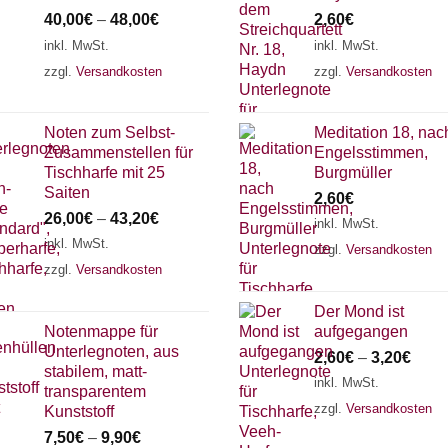
40,00
€
–
48,00
€
2,60
€
inkl. MwSt.
inkl. MwSt.
zzgl.
Versandkosten
zzgl.
Versandkosten
Noten zum Selbst-
Meditation 18, nac
Zusammenstellen für
Engelsstimmen,
Tischharfe mit 25
Burgmüller
Saiten
2,60
€
26,00
€
–
43,20
€
inkl. MwSt.
inkl. MwSt.
zzgl.
Versandkosten
zzgl.
Versandkosten
Der Mond ist
Notenmappe für
aufgegangen
Unterlegnoten, aus
2,60
€
–
3,20
€
stabilem, matt-
inkl. MwSt.
transparentem
zzgl.
Versandkosten
Kunststoff
7,50
€
–
9,90
€