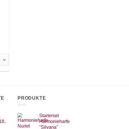
m
TE
PRODUKTE
m
Starterset
18,
Harmonieharfe
"Silvana"