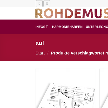
Zum
Inhalt
springen
INFOS
HARMONIEHARFEN
UNTERLEGN
auf
Start
/
Produkte verschlagwortet m