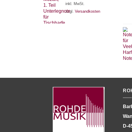
inkl. MwSt.
zzgl.
Versandkosten
RO
Bar
Wan
D-4