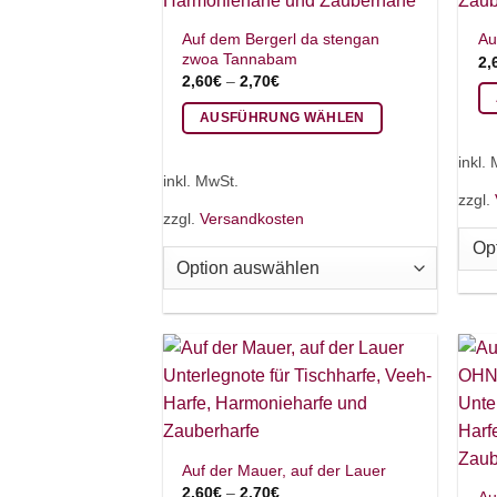
ge
gewählt
we
Auf dem Bergerl da stengan
Au
werden
zwoa Tannabam
2,
2,60
€
–
2,70
€
AUSFÜHRUNG WÄHLEN
Di
Dieses
Pr
inkl.
Produkt
we
inkl. MwSt.
weist
zzgl.
me
zzgl.
Versandkosten
mehrere
Va
Varianten
auf
auf.
Di
Die
Op
Optionen
kö
können
au
auf
de
der
Pr
Produktseite
ge
gewählt
we
Auf der Mauer, auf der Lauer
werden
2,60
€
–
2,70
€