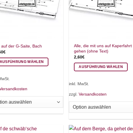
Alle, die mit uns auf Kaperfahrt
r auf der G-Saite, Bach
gehen (ohne Text)
60
€
2,60
€
AUSFÜHRUNG WÄHLEN
AUSFÜHRUNG WÄHLEN
eses
Dieses
odukt
 MwSt.
Produkt
ist
inkl. MwSt.
weist
Versandkosten
hrere
zzgl.
Versandkosten
mehrere
rianten
Varianten
.
auf.
e
Die
tionen
Optionen
nnen
können
f