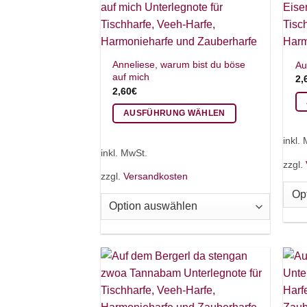
auf
de
der
Pr
Produktseite
ge
gewählt
we
Anneliese, warum bist du böse
Au
werden
auf mich
2,
2,60
€
AUSFÜHRUNG WÄHLEN
Di
Dieses
Pr
inkl.
Produkt
we
inkl. MwSt.
weist
zzgl.
me
zzgl.
Versandkosten
mehrere
Va
Varianten
auf
auf.
Di
Die
Op
Optionen
kö
können
au
auf
de
der
Pr
Produktseite