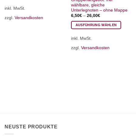
Dieses
wählbare, gleiche
inkl. MwSt.
Produkt
Unterlegnoten – ohne Mappe
weist
6,50
€
–
26,00
€
zzgl.
Versandkosten
mehrere
AUSFÜHRUNG WÄHLEN
Varianten
Dieses
auf.
inkl. MwSt.
Produkt
Die
weist
Optionen
zzgl.
Versandkosten
mehrere
können
Varianten
auf
auf.
der
Die
Produktseite
Optionen
gewählt
können
werden
auf
der
Produktseite
gewählt
werden
NEUSTE PRODUKTE