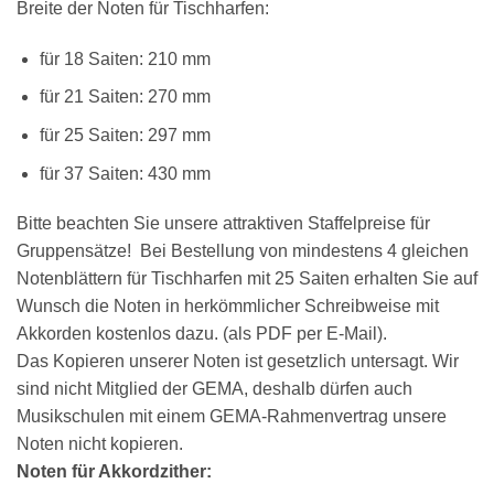
Breite der Noten für Tischharfen:
für 18 Saiten: 210 mm
×
Chat Support
für 21 Saiten: 270 mm
für 25 Saiten: 297 mm
18 SAITEN
21 SAITEN
25 SAITEN
37 SAITEN
für 37 Saiten: 430 mm
AKKORDZITHER
Bitte beachten Sie unsere attraktiven Staffelpreise für
Gruppensätze! Bei Bestellung von mindestens 4 gleichen
Notenblättern für Tischharfen mit 25 Saiten erhalten Sie auf
Wunsch die Noten in herkömmlicher Schreibweise mit
Akkorden kostenlos dazu. (als PDF per E-Mail).
Das Kopieren unserer Noten ist gesetzlich untersagt. Wir
sind nicht Mitglied der GEMA, deshalb dürfen auch
Musikschulen mit einem GEMA-Rahmenvertrag unsere
Noten nicht kopieren.
Noten für Akkordzither: