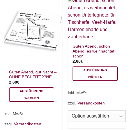
auf
auf
der
der
Produktseite
Produktseite
gewählt
gewählt
werden
werden
Guten Abend, schön
Abend, es weihnachtet
schon
2,60
€
AUSFÜHRUNG
Guten Abend, gut Nacht –
OHNE BEGLEITT??NE
WÄHLEN
2,60
€
Dieses
Produkt
AUSFÜHRUNG
inkl. MwSt.
weist
WÄHLEN
mehrere
zzgl.
Versandkosten
Dieses
Varianten
Produkt
inkl. MwSt.
auf.
weist
Die
mehrere
zzgl.
Versandkosten
Optionen
Varianten