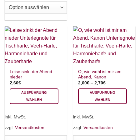
können
auf.
auf
Die
der
Optionen
Produktseite
können
gewählt
auf
werden
der
Produktseite
×
Chat Support
gewählt
werden
Leise sinkt der Abend
O, wie wohl ist mir am
nieder
Abend, Kanon
18 SAITEN
21 SAITEN
25 SAITEN
37 SAITEN
2,60
€
2,60
€
–
2,70
€
AKKORDZITHER
AUSFÜHRUNG
AUSFÜHRUNG
WÄHLEN
WÄHLEN
Dieses
Dieses
Produkt
Produkt
inkl. MwSt.
inkl. MwSt.
weist
weist
mehrere
mehrere
zzgl.
Versandkosten
zzgl.
Versandkosten
Varianten
Varianten
auf.
auf.