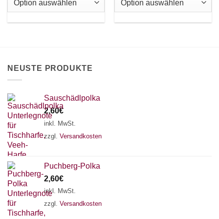
Die
Die
Optionen
Optionen
können
können
auf
auf
der
der
Produktseite
Produktseite
NEUSTE PRODUKTE
gewählt
gewählt
werden
werden
Sauschädlpolka
2,60
€
inkl. MwSt.
zzgl.
Versandkosten
Puchberg-Polka
2,60
€
inkl. MwSt.
zzgl.
Versandkosten