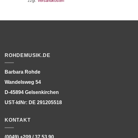
zzgl.
Versandkosten
ROHDEMUSIK.DE
Barbara Rohde
Wandelsweg 54
D-45894 Gelsenkirchen
UST-IdNr: DE 291205518
KONTAKT
(0049) +209 / 37 53 90