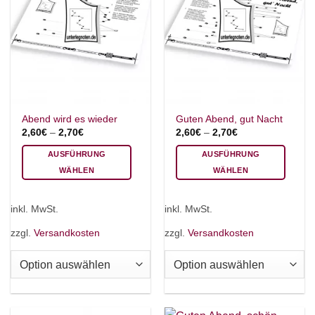
Abend wird es wieder
Guten Abend, gut Nacht
2,60
€
–
2,70
€
2,60
€
–
2,70
€
AUSFÜHRUNG
AUSFÜHRUNG
WÄHLEN
WÄHLEN
Dieses
Dieses
Produkt
Produkt
inkl. MwSt.
inkl. MwSt.
weist
weist
mehrere
mehrere
zzgl.
Versandkosten
zzgl.
Versandkosten
Varianten
Varianten
auf.
auf.
Die
Die
Optionen
Optionen
können
können