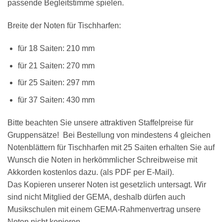
passende Begleitstimme spielen.
Breite der Noten für Tischharfen:
×
Chat Support
für 18 Saiten: 210 mm
für 21 Saiten: 270 mm
für 25 Saiten: 297 mm
18 SAITEN
21 SAITEN
25 SAITEN
37 SAITEN
für 37 Saiten: 430 mm
AKKORDZITHER
Bitte beachten Sie unsere attraktiven Staffelpreise für
Gruppensätze! Bei Bestellung von mindestens 4 gleichen
Notenblättern für Tischharfen mit 25 Saiten erhalten Sie auf
Wunsch die Noten in herkömmlicher Schreibweise mit
Akkorden kostenlos dazu. (als PDF per E-Mail).
Das Kopieren unserer Noten ist gesetzlich untersagt. Wir
sind nicht Mitglied der GEMA, deshalb dürfen auch
Musikschulen mit einem GEMA-Rahmenvertrag unsere
Noten nicht kopieren.