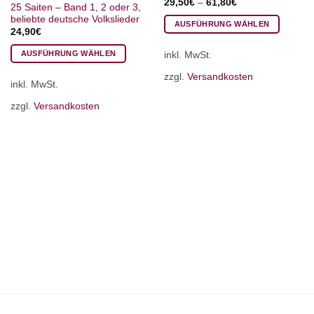
29,50
€
–
61,80
€
25 Saiten – Band 1, 2 oder 3,
beliebte deutsche Volkslieder
AUSFÜHRUNG WÄHLEN
24,90
€
Dieses
AUSFÜHRUNG WÄHLEN
inkl. MwSt.
Produkt
Dieses
weist
zzgl.
Versandkosten
inkl. MwSt.
Produkt
mehrere
weist
Varianten
zzgl.
Versandkosten
mehrere
auf.
Varianten
Die
auf.
Optionen
Die
können
Optionen
auf
können
der
auf
Produktseite
der
gewählt
Produktseite
werden
gewählt
werden