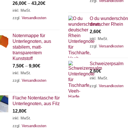
zzgl.
Versandkosten
26,00
€
–
43,20
€
inkl. MwSt.
zzgl.
Versandkosten
O du wunderschön
deutscher Rhein
2,60
€
Notenmappe für
inkl. MwSt.
Unterlegnoten, aus
zzgl.
Versandkosten
stabilem, matt-
transparentem
Kunststoff
Schweizerpsalm
7,50
€
–
9,90
€
2,60
€
inkl. MwSt.
inkl. MwSt.
zzgl.
Versandkosten
zzgl.
Versandkosten
Flache Notentasche für
Unterlegnoten, aus Filz
12,80
€
inkl. MwSt.
zzgl.
Versandkosten