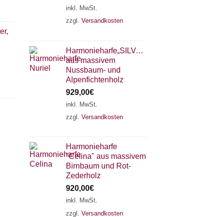
inkl. MwSt.
zzgl.
Versandkosten
er,
Harmonieharfe„SILVANA"
aus massivem
Nussbaum- und
Alpenfichtenholz
929,00
€
inkl. MwSt.
zzgl.
Versandkosten
×
Chat Support
Harmonieharfe
"Celina" aus massivem
18 SAITEN
21 SAITEN
25 SAITEN
37 SAITEN
Birnbaum und Rot-
Zederholz
920,00
€
AKKORDZITHER
inkl. MwSt.
zzgl.
Versandkosten