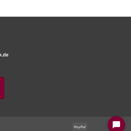
k.de
Bitte stimmen Sie vorher der
Datenschutzerklärung
zu.
PayPal