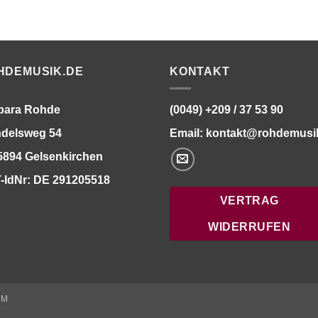
HDEMUSIK.DE
KONTAKT
bara Rohde
(0049) +209 / 37 53 90
delsweg 54
Email:
kontakt@rohdemusi
5894 Gelsenkirchen
-IdNr: DE 291205518
VERTRAG
WIDERRUFEN
UM