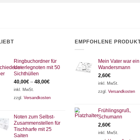
LIEBT
EMPFOHLENE PRODUK
Ringbuchordner für
Mein Vater war ein
Unterlegnoten mit 50
Wandersmann
Sichthüllen
2,60
€
40,00
€
–
48,00
€
inkl. MwSt.
inkl. MwSt.
zzgl.
Versandkosten
zzgl.
Versandkosten
Frühlingsgruß,
Noten zum Selbst-
Schumann
Zusammenstellen für
2,60
€
Tischharfe mit 25
inkl. MwSt.
Saiten