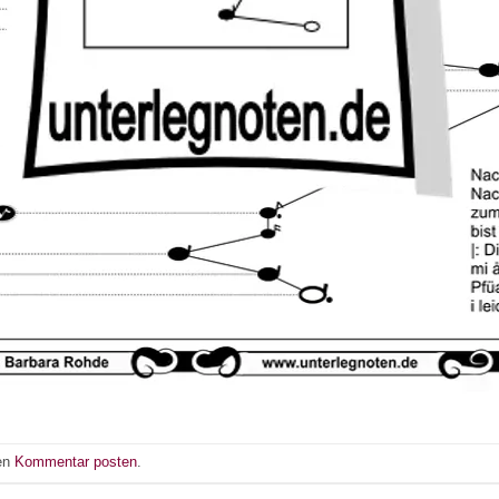
nen
Kommentar posten
.