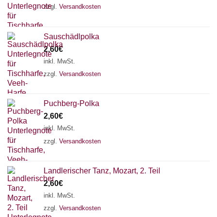
zzgl.
Versandkosten
Sauschädlpolka
2,60
€
inkl. MwSt.
zzgl.
Versandkosten
Puchberg-Polka
2,60
€
inkl. MwSt.
zzgl.
Versandkosten
Chat Support
Landlerischer Tanz, Mozart, 2. Teil
2,60
€
inkl. MwSt.
zzgl.
Versandkosten
18 SAITEN
21 SAITEN
25 SAITEN
37 SAITEN