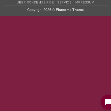
ÜBER ROHDEMUSIK.DE
SERVICE
IMPRESSUM
Copyright 2026 ©
Flatsome Theme
Bitte stimmen Sie vorher der
Datenschutzerklärung
zu.