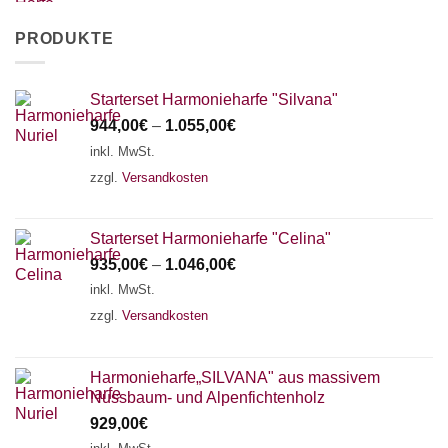
PRODUKTE
Starterset Harmonieharfe "Silvana"
944,00
€
–
1.055,00
€
inkl. MwSt.
zzgl.
Versandkosten
Starterset Harmonieharfe "Celina"
935,00
€
–
1.046,00
€
inkl. MwSt.
zzgl.
Versandkosten
Harmonieharfe„SILVANA" aus massivem
Nussbaum- und Alpenfichtenholz
929,00
€