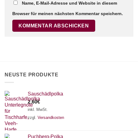
Name, E-Mail-Adresse und Website in diesem
Browser für meinen nächsten Kommentar speichern.
×
Chat Support
18 SAITEN
21 SAITEN
25 SAITEN
37 SAITEN
AKKORDZITHER
NEUSTE PRODUKTE
Sauschädlpolka
2,60
€
inkl. MwSt.
zzgl.
Versandkosten
Puchberg-Polka