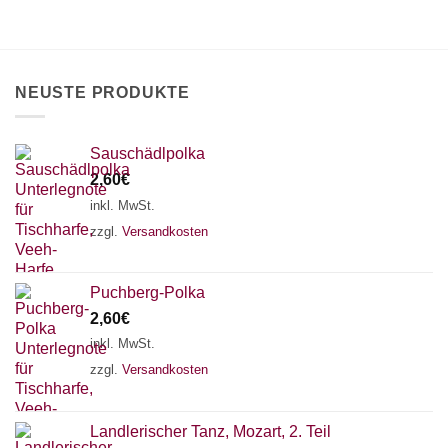
×
Chat Support
NEUSTE PRODUKTE
18 SAITEN
21 SAITEN
25 SAITEN
37 SAITEN
AKKORDZITHER
Sauschädlpolka
2,60
€
inkl. MwSt.
zzgl.
Versandkosten
Puchberg-Polka
2,60
€
inkl. MwSt.
zzgl.
Versandkosten
Landlerischer Tanz, Mozart, 2. Teil