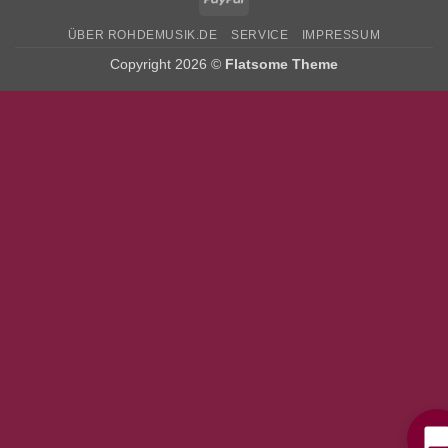
ÜBER ROHDEMUSIK.DE
SERVICE
IMPRESSUM
Copyright 2026 ©
Flatsome Theme
Bitte stimmen Sie vorher der
Datenschutzerklärung
zu.