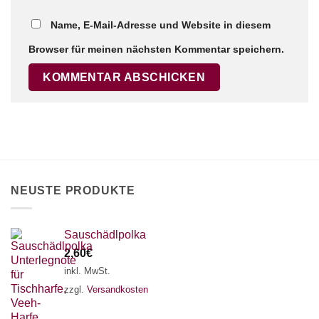
Name, E-Mail-Adresse und Website in diesem
×
Chat Support
Browser für meinen nächsten Kommentar speichern.
18 SAITEN
21 SAITEN
25 SAITEN
37 SAITEN
AKKORDZITHER
NEUSTE PRODUKTE
Sauschädlpolka
2,60
€
inkl. MwSt.
zzgl.
Versandkosten