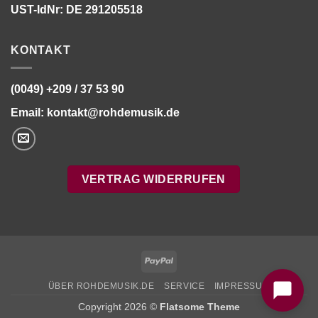
UST-IdNr: DE 291205518
KONTAKT
(0049) +209 / 37 53 90
Email:
kontakt@rohdemusik.de
VERTRAG WIDERRUFEN
Bitte stimmen Sie vorher der
Datenschutzerklärung
zu.
PayPal
ÜBER ROHDEMUSIK.DE
SERVICE
IMPRESSUM
Copyright 2026 ©
Flatsome Theme