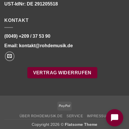
UST-IdNr: DE 291205518
KONTAKT
(0049) +209 / 37 53 90
Email:
kontakt@rohdemusik.de
VERTRAG WIDERRUFEN
Bitte stimmen Sie vorher der
Datenschutzerklärung
zu.
PayPal
ÜBER ROHDEMUSIK.DE
SERVICE
IMPRESSUM
Copyright 2026 ©
Flatsome Theme