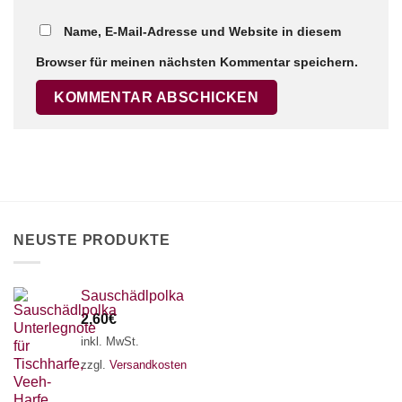
Name, E-Mail-Adresse und Website in diesem
×
Chat Support
Browser für meinen nächsten Kommentar speichern.
18 SAITEN
21 SAITEN
25 SAITEN
37 SAITEN
AKKORDZITHER
NEUSTE PRODUKTE
Sauschädlpolka
2,60
€
inkl. MwSt.
zzgl.
Versandkosten