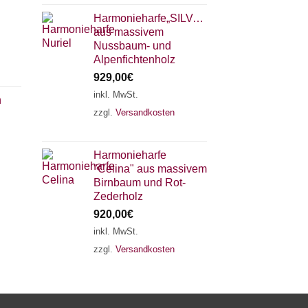
Harmonieharfe„SILVANA"
aus massivem
Nussbaum- und
Alpenfichtenholz
929,00
€
inkl. MwSt.
n
zzgl.
Versandkosten
×
Chat Support
Harmonieharfe
"Celina" aus massivem
18 SAITEN
21 SAITEN
25 SAITEN
37 SAITEN
Birnbaum und Rot-
Zederholz
920,00
€
AKKORDZITHER
inkl. MwSt.
zzgl.
Versandkosten