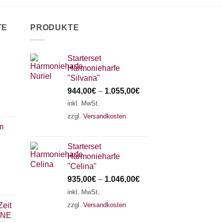
TE
PRODUKTE
Starterset
Harmonieharfe
"Silvana"
944,00
€
–
1.055,00
€
inkl. MwSt.
zzgl.
Versandkosten
m
Starterset
Harmonieharfe
"Celina"
935,00
€
–
1.046,00
€
inkl. MwSt.
zzgl.
Versandkosten
Zeit
HNE