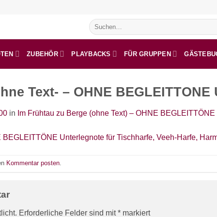
Suchen
nach:
OTEN
ZUBEHÖR
PLAYBACKS
FÜR GRUPPEN
GÄSTEBU
ohne Text- – OHNE BEGLEITTONE U
00
in
Im Frühtau zu Berge (ohne Text) – OHNE BEGLEITTÖNE – 
nen
Kommentar posten
.
tar
licht.
Erforderliche Felder sind mit
*
markiert