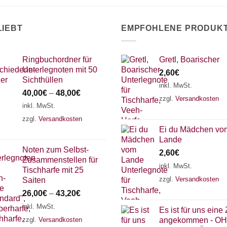
LIEBT
EMPFOHLENE PRODUK
Ringbuchordner für
Gretl, Boarischer
Unterlegnoten mit 50
2,60
€
Sichthüllen
inkl. MwSt.
40,00
€
–
48,00
€
zzgl.
Versandkosten
inkl. MwSt.
zzgl.
Versandkosten
Ei du Mädchen vo
Lande
Noten zum Selbst-
2,60
€
Zusammenstellen für
inkl. MwSt.
Tischharfe mit 25
zzgl.
Versandkosten
Saiten
26,00
€
–
43,20
€
inkl. MwSt.
Es ist für uns eine 
zzgl.
Versandkosten
angekommen - O