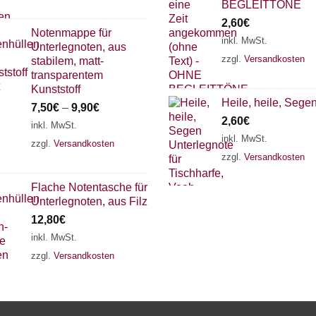
BEGLEITTÖNE
2,60
€
Notenmappe für
inkl. MwSt.
Unterlegnoten, aus
zzgl.
Versandkosten
stabilem, matt-
transparentem
Kunststoff
Heile, heile, Sege
7,50
€
–
9,90
€
2,60
€
inkl. MwSt.
inkl. MwSt.
zzgl.
Versandkosten
zzgl.
Versandkosten
Flache Notentasche für
Unterlegnoten, aus Filz
12,80
€
inkl. MwSt.
zzgl.
Versandkosten