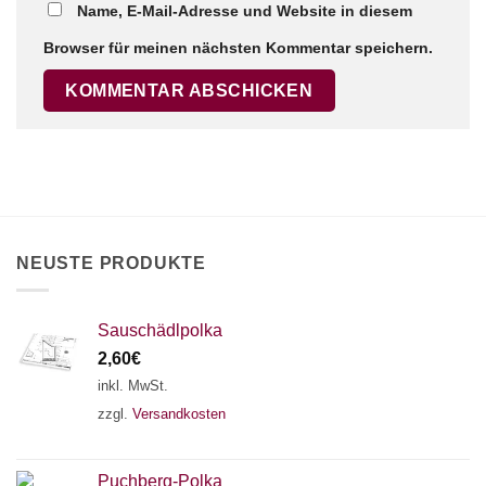
Name, E-Mail-Adresse und Website in diesem
Browser für meinen nächsten Kommentar speichern.
×
Chat Support
18 SAITEN
21 SAITEN
25 SAITEN
37 SAITEN
AKKORDZITHER
NEUSTE PRODUKTE
Sauschädlpolka
2,60
€
inkl. MwSt.
zzgl.
Versandkosten
Puchberg-Polka