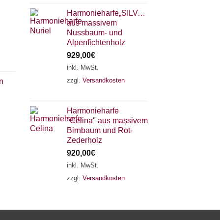
Harmonieharfe„SILVANA"
aus massivem
Nussbaum- und
Alpenfichtenholz
929,00
€
inkl. MwSt.
zzgl.
Versandkosten
n
×
Chat Support
Harmonieharfe
"Celina" aus massivem
18 SAITEN
21 SAITEN
25 SAITEN
37 SAITEN
Birnbaum und Rot-
Zederholz
920,00
€
AKKORDZITHER
inkl. MwSt.
zzgl.
Versandkosten