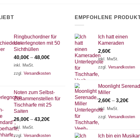
LIEBT
EMPFOHLENE PRODUK
Ringbuchordner für
Ich hatt einen
Unterlegnoten mit 50
Kameraden
Sichthüllen
2,60
€
40,00
€
–
48,00
€
inkl. MwSt.
inkl. MwSt.
zzgl.
Versandkosten
zzgl.
Versandkosten
Moonlight Serenad
Noten zum Selbst-
Miller
Zusammenstellen für
2,60
€
–
3,20
€
Tischharfe mit 25
inkl. MwSt.
Saiten
zzgl.
Versandkosten
26,00
€
–
43,20
€
inkl. MwSt.
zzgl.
Versandkosten
Ich bin ein Musika