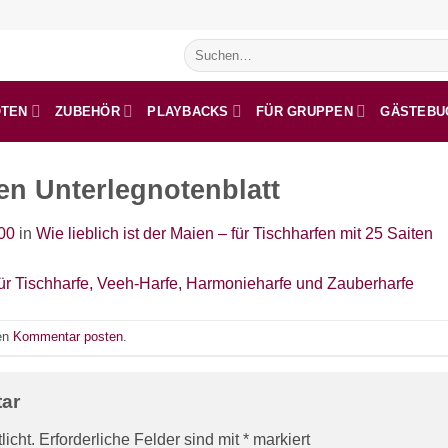
Suchen
nach:
OTEN
ZUBEHÖR
PLAYBACKS
FÜR GRUPPEN
GÄSTEBU
ien Unterlegnotenblatt
00
in
Wie lieblich ist der Maien – für Tischharfen mit 25 Saiten
nen
Kommentar posten
.
tar
licht.
Erforderliche Felder sind mit
*
markiert