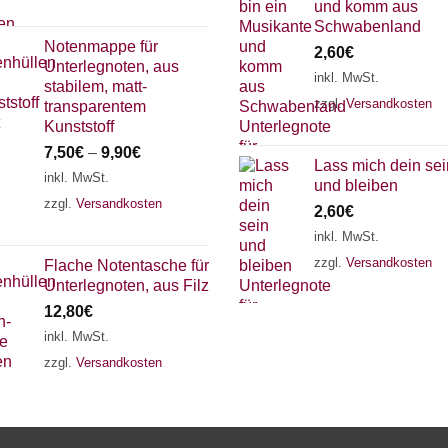
und komm aus
Schwabenland
Notenmappe für
2,60
€
Unterlegnoten, aus
inkl. MwSt.
stabilem, matt-
zzgl.
Versandkosten
transparentem
Kunststoff
7,50
€
–
9,90
€
Lass mich dein sei
inkl. MwSt.
und bleiben
zzgl.
Versandkosten
2,60
€
inkl. MwSt.
zzgl.
Versandkosten
Flache Notentasche für
Unterlegnoten, aus Filz
12,80
€
inkl. MwSt.
zzgl.
Versandkosten