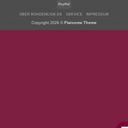
PayPal
ÜBER ROHDEMUSIK.DE
SERVICE
IMPRESSUM
Copyright 2026 ©
Flatsome Theme
Bitte stimmen Sie vorher der
Datenschutzerklärung
zu.