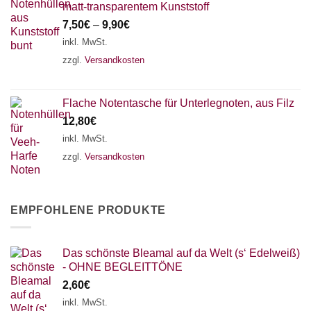
matt-transparentem Kunststoff
7,50
€
–
9,90
€
inkl. MwSt.
zzgl.
Versandkosten
Flache Notentasche für Unterlegnoten, aus Filz
12,80
€
inkl. MwSt.
zzgl.
Versandkosten
EMPFOHLENE PRODUKTE
Das schönste Bleamal auf da Welt (s‘ Edelweiß)
- OHNE BEGLEITTÖNE
2,60
€
inkl. MwSt.