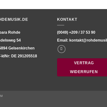
HDEMUSIK.DE
KONTAKT
bara Rohde
(0049) +209 / 37 53 90
delsweg 54
Email:
kontakt@rohdemusi
5894 Gelsenkirchen
-IdNr: DE 291205518
VERTRAG
WIDERRUFEN
UM