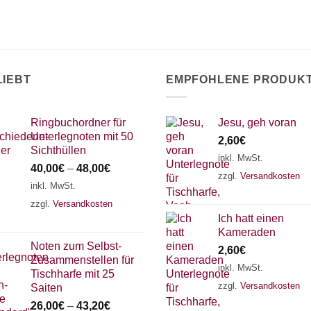
LIEBT
EMPFOHLENE PRODUK
Ringbuchordner für
Jesu, geh voran
Unterlegnoten mit 50
2,60
€
Sichthüllen
inkl. MwSt.
40,00
€
–
48,00
€
zzgl.
Versandkosten
inkl. MwSt.
zzgl.
Versandkosten
Ich hatt einen
Kameraden
Noten zum Selbst-
2,60
€
Zusammenstellen für
inkl. MwSt.
Tischharfe mit 25
zzgl.
Versandkosten
Saiten
26,00
€
–
43,20
€