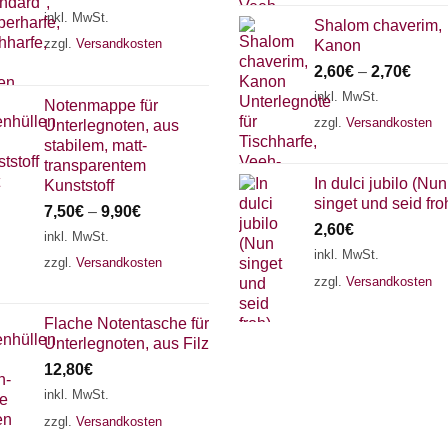
inkl. MwSt.
Shalom chaverim,
zzgl.
Versandkosten
Kanon
2,60
€
–
2,70
€
inkl. MwSt.
Notenmappe für
zzgl.
Versandkosten
Unterlegnoten, aus
stabilem, matt-
transparentem
In dulci jubilo (Nun
Kunststoff
singet und seid fro
7,50
€
–
9,90
€
2,60
€
inkl. MwSt.
inkl. MwSt.
zzgl.
Versandkosten
zzgl.
Versandkosten
Flache Notentasche für
Unterlegnoten, aus Filz
12,80
€
inkl. MwSt.
zzgl.
Versandkosten