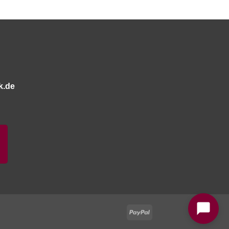
k.de
Bitte stimmen Sie vorher der
Datenschutzerklärung
zu.
PayPal