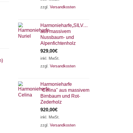
zzgl.
Versandkosten
Harmonieharfe„SILVANA"
aus massivem
Nussbaum- und
Alpenfichtenholz
929,00
€
inkl. MwSt.
h)
zzgl.
Versandkosten
×
Chat Support
Harmonieharfe
"Celina" aus massivem
18 SAITEN
21 SAITEN
25 SAITEN
37 SAITEN
Birnbaum und Rot-
Zederholz
920,00
€
AKKORDZITHER
inkl. MwSt.
zzgl.
Versandkosten