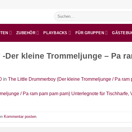
Suchen
nach:
OTEN
ZUBEHÖR
PLAYBACKS
FÜR GRUPPEN
GÄSTEBU
 -Der kleine Trommeljunge – Pa 
0
in
The Little Drummerboy (Der kleine Trommeljunge / Pa ram 
nen
Kommentar posten
.